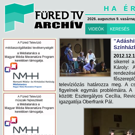
2026. augusztus 9. vasárna
VIDEÓK
KERESÉS
"Adáshi
Színház
2012.12.1
sikerrel 
Károly: 
rendezés
főszerepl
televíziózás határozza meg. A cs
figyelnek egymás problémáira. A 
között: Esztergályos Cecília, Rev
igazgatója Oberfrank Pál.