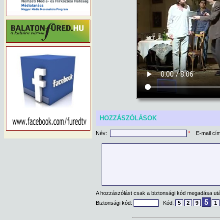
HOZZÁSZÓLÁSOK
Név:
*
E-mail cí
A hozzászólást csak a biztonsági kód megadása után
5
Biztonsági kód:
Kód:
5
2
9
1