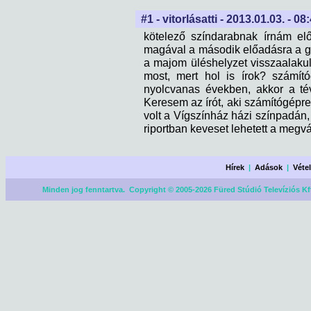
#1 - vitorlásatti - 2013.01.03. - 08
kötelező színdarabnak írnám el
magával a második előadásra a gy
a majom üléshelyzet visszaalakulá
most, mert hol is írok? számít
nyolcvanas években, akkor a tév
Keresem az írót, aki számítógépre
volt a Vígszínház házi színpadán, 
riportban keveset lehetett a megvál
Hírek
|
Adások
|
Véte
Minden jog fenntartva. Copyright © 2005-2026 Füred Stúdió Televíziós Kf