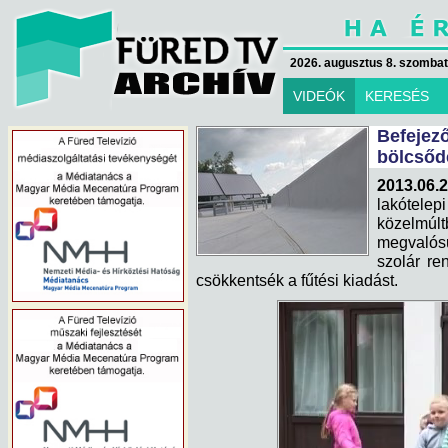
2026. augusztus 8. szombat 
VIDEÓK
KERESÉS
Befeje
bölcsőde
2013.06.2
lakótel
közelmúl
megvalós
szolár ren
csökkentsék a fűtési kiadást.