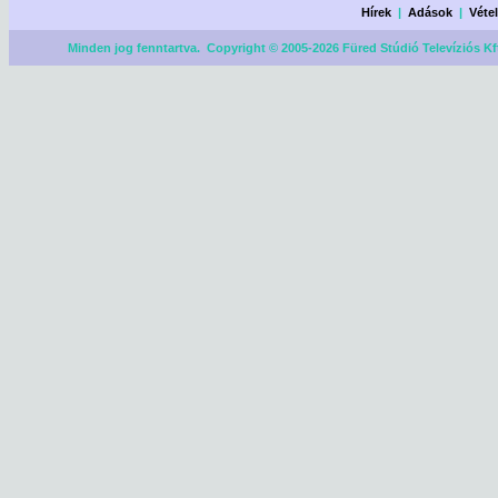
Hírek
|
Adások
|
Véte
Minden jog fenntartva. Copyright © 2005-2026 Füred Stúdió Televíziós Kf