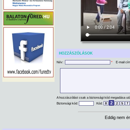
HOZZÁSZÓLÁSOK
Név:
*
E-mail cí
A hozzászólást csak a biztonsági kód megadása után
2
Biztonsági kód:
Kód:
8
2
5
7
Eddig nem ér