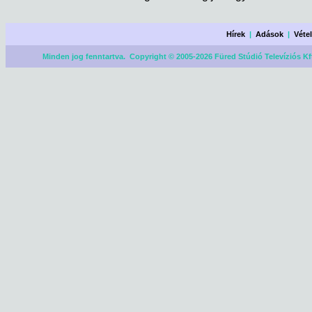
Hírek
|
Adások
|
Véte
Minden jog fenntartva. Copyright © 2005-2026 Füred Stúdió Televíziós Kf