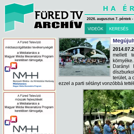
2026. augusztus 7. péntek -
VIDEÓK
KERESÉS
Megújult
2014.07.2
mellett 
környéke.
Darányi 
díszburko
terület, a
ezzel a parti sétányt vonzóbbá tetté