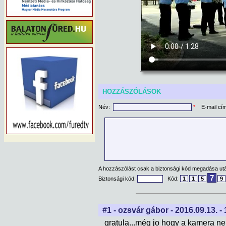
HOZZÁSZÓLÁSOK
Név:
*
E-mail cí
A hozzászólást csak a biztonsági kód megadása után
7
Biztonsági kód:
Kód:
1
1
5
9
#1 - ozsvár gábor - 2016.09.13. -
gratula...még jo hogy a kamera nem