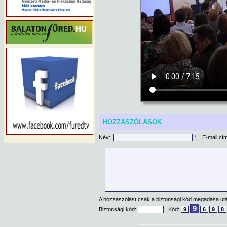
HOZZÁSZÓLÁSOK
Név:
*
E-mail cí
A hozzászólást csak a biztonsági kód megadása után
9
Biztonsági kód:
Kód:
9
6
9
8