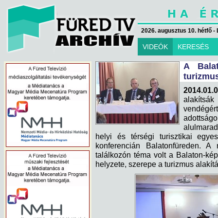
2026. augusztus 10. hétfő - 
VIDEÓK
KERESÉS
A Bala
turizmu
2014.01.
alakítsák
vendégé
adottsá
alulmarad
helyi és térségi turisztikai egy
konferencián Balatonfüreden. A 
találkozón téma volt a Balaton-kép
helyzete, szerepe a turizmus alakít