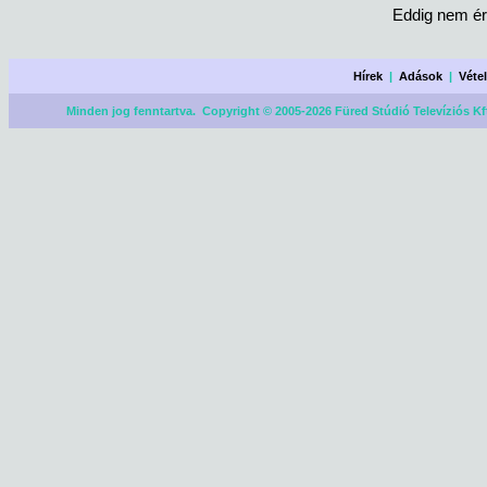
Eddig nem ér
Hírek
|
Adások
|
Véte
Minden jog fenntartva. Copyright © 2005-2026 Füred Stúdió Televíziós Kf