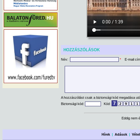
HOZZÁSZÓLÁSOK
Név:
*
E-mail cí
A hozzászólást csak a biztonsági kód megadása után
7
Biztonsági kód:
Kód:
2
9
1
1
Eddig nem é
Hírek
|
Adások
|
Véte