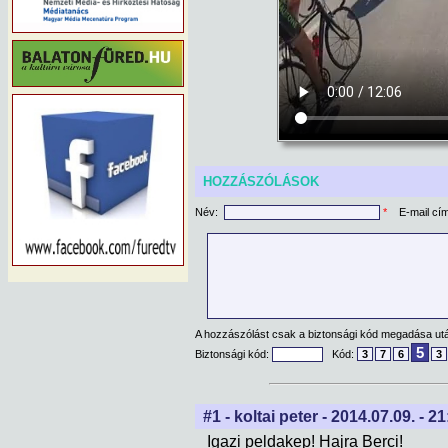
HOZZÁSZÓLÁSOK
Név:
*
E-mail cí
A hozzászólást csak a biztonsági kód megadása után
5
Biztonsági kód:
Kód:
3
7
6
3
#1 - koltai peter - 2014.07.09. - 2
Igazi peldakep! Hajra Berci!