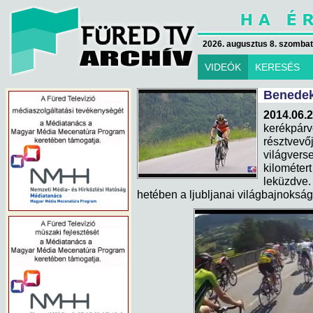
2026. augusztus 8. szombat 
VIDEÓK
KERESÉS
Benedek
2014.06.
kerékpár
részt
világver
kilométe
leküzdve
hetében a ljubljanai világbajnokság