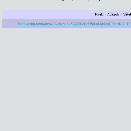
Hírek
|
Adások
|
Véte
Minden jog fenntartva. Copyright © 2005-2026 Füred Stúdió Televíziós Kf