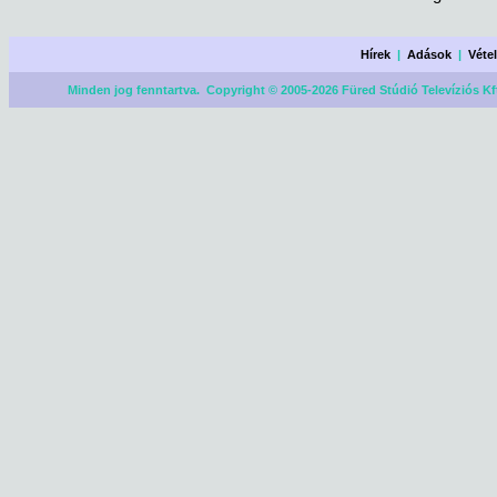
Hírek
|
Adások
|
Véte
Minden jog fenntartva. Copyright © 2005-2026 Füred Stúdió Televíziós Kf