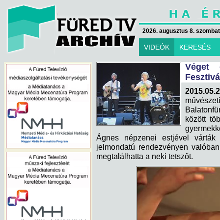
2026. augusztus 8. szombat 
VIDEÓK
KERESÉS
Véget 
Fesztivá
2015.05.2
művészet
Balatonfü
között tö
gyermekk
Ágnes népzenei estjével várták
jelmondatú rendezvényen valóban 
megtalálhatta a neki tetszőt.