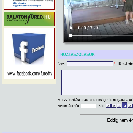
HOZZÁSZÓLÁSOK
Név:
*
E-mail cí
A hozzászólást csak a biztonsági kód megadása után
5
Biztonsági kód:
Kód:
2
9
1
2
Eddig nem ér