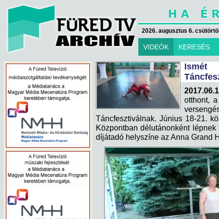
2026. augusztus 6. csütörtök
VIDEÓK
KERESÉS
Ismét
Táncfesz
2017.06.1
otthont, 
verseng
Táncfesztiválnak. Június 18-21. k
Központban délutánonként lépnek 
díjátadó helyszíne az Anna Grand H