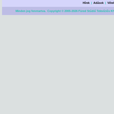
Hírek
|
Adások
|
Véte
Minden jog fenntartva. Copyright © 2005-2026 Füred Stúdió Televíziós Kf