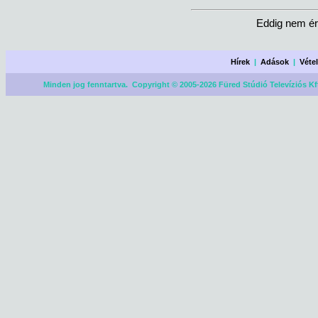
Eddig nem ér
Hírek
|
Adások
|
Véte
Minden jog fenntartva. Copyright © 2005-2026 Füred Stúdió Televíziós Kf