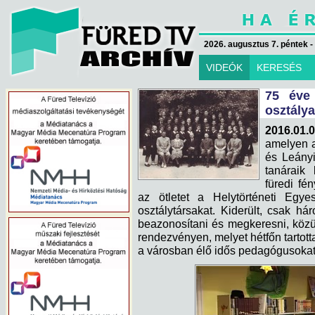
2026. augusztus 7. péntek -
VIDEÓK
KERESÉS
75 éve 
osztálya
2016.01.0
amelyen a
és Leányi
tanáraik 
füredi fé
az ötletet a Helytörténeti Egy
osztálytársakat. Kiderült, csak há
beazonosítani és megkeresni, közül
rendezvényen, melyet hétfőn tarto
a városban élő idős pedagógusokat 