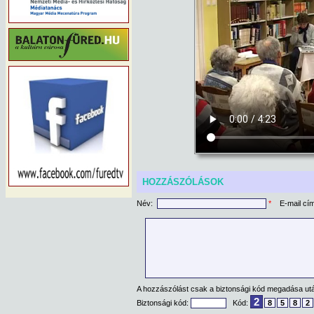
HOZZÁSZÓLÁSOK
Név:
*
E-mail cí
A hozzászólást csak a biztonsági kód megadása után
2
Biztonsági kód:
Kód:
8
5
8
2