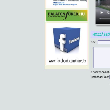
HOZZÁSZ
Név:
A hozzászólást 
Biztonsági kód: