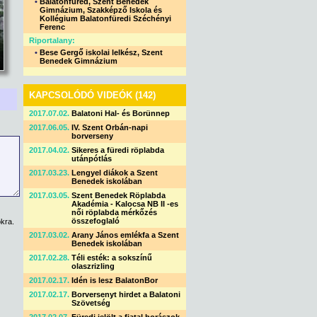
•
Balatonfüred, Szent Benedek
Gimnázium, Szakképző Iskola és
Kollégium Balatonfüredi Széchényi
Ferenc
Riportalany:
•
Bese Gergő iskolai lelkész, Szent
Benedek Gimnázium
KAPCSOLÓDÓ VIDEÓK (142)
2017.07.02.
Balatoni Hal- és Borünnep
2017.06.05.
IV. Szent Orbán-napi
borverseny
2017.04.02.
Sikeres a füredi röplabda
utánpótlás
2017.03.23.
Lengyel diákok a Szent
Benedek iskolában
2017.03.05.
Szent Benedek Röplabda
Akadémia - Kalocsa NB II -es
női röplabda mérkőzés
összefoglaló
kra.
2017.03.02.
Arany János emlékfa a Szent
Benedek iskolában
2017.02.28.
Téli esték: a sokszínű
olaszrizling
2017.02.17.
Idén is lesz BalatonBor
2017.02.17.
Borversenyt hirdet a Balatoni
Szövetség