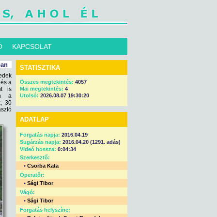
Ó
KAPCSOLAT
ban
STATISZTIKA
edek
 és a
Összes megtekintés:
4057
t is
Mai megtekintés:
4
an a
Utolsó:
2026.08.07 19:30:20
k, 30
ászló
ADATLAP
Forgatás napja:
2016.04.19
Sugárzás napja:
2016.04.20 (1291. adás)
Videó hossza:
0:04:34
Szerkesztő:
•
Csorba Kata
Operatőr:
•
Sági Tibor
Vágó:
•
Sági Tibor
Forgatás helyszíne: