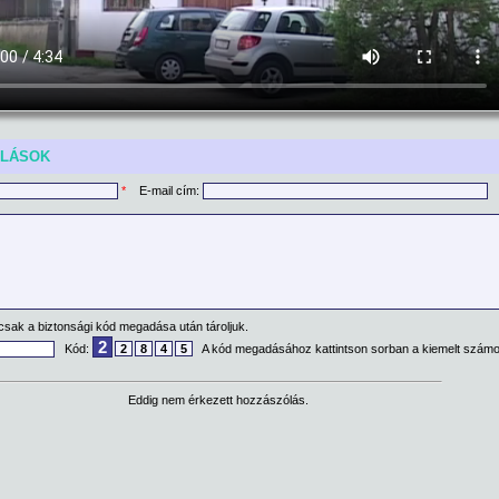
ÓLÁSOK
*
E-mail cím:
csak a biztonsági kód megadása után tároljuk.
2
Kód:
2
8
4
5
A kód megadásához kattintson sorban a kiemelt számo
Eddig nem érkezett hozzászólás.