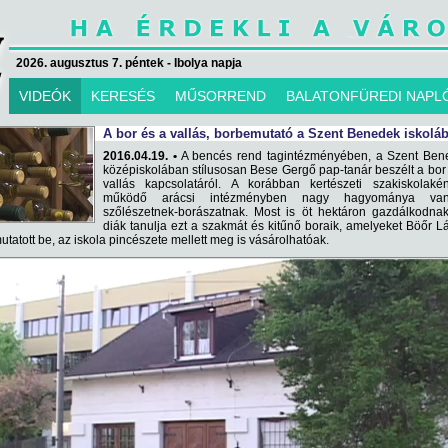
2026. augusztus 7. péntek - Ibolya napja
VIDEÓK
KERESÉS
MŰSORREND
BALATONFÜREDI NAPL
A bor és a vallás, borbemutató a Szent Benedek iskolá
2016.04.19. •
A bencés rend tagintézményében, a Szent Ben
középiskolában stílusosan Bese Gergő pap-tanár beszélt a bor
vallás kapcsolatáról. A korábban kertészeti szakiskolakén
működő arácsi intézményben nagy hagyománya v
szőlészetnek-borászatnak. Most is öt hektáron gazdálkodna
diák tanulja ezt a szakmát és kitűnő boraik, amelyeket Böőr L
tatott be, az iskola pincészete mellett meg is vásárolhatóak.