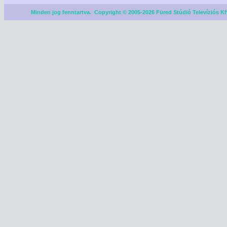
Minden jog fenntartva. Copyright © 2005-2026 Füred Stúdió Televíziós Kf