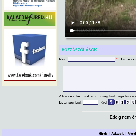
HOZZÁSZÓLÁSOK
Név:
*
E-mail cí
A hozzászólást csak a biztonsági kód megadása után
9
Biztonsági kód:
Kód:
8
1
3
8
Eddig nem ér
Hírek
|
Adások
|
Véte