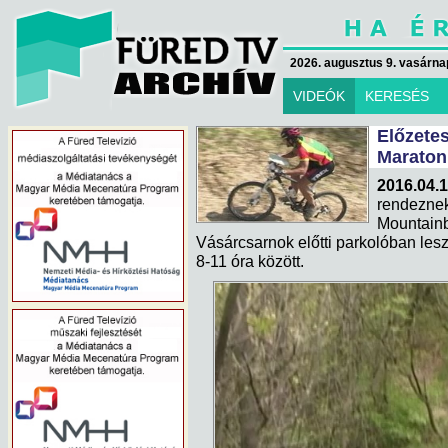
2026. augusztus 9. vasárna
VIDEÓK
KERESÉS
Előze
Maraton
2016.04.
rendezne
Mountainb
Vásárcsarnok előtti parkolóban lesz
8-11 óra között.