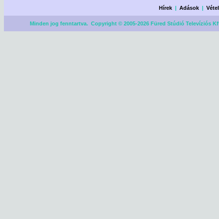
Hírek
|
Adások
|
Véte
Minden jog fenntartva. Copyright © 2005-2026 Füred Stúdió Televíziós Kf