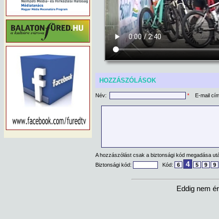
HOZZÁSZÓLÁSOK
Név:
*
E-mail cí
A hozzászólást csak a biztonsági kód megadása után
4
Biztonsági kód:
Kód:
6
5
9
9
Eddig nem ér