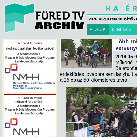
2026. augusztus 10. hétfő - 
VIDEÓK
KERESÉS
Több mi
verseny
2016.05.
működő M
Balaton
érdeklődés továbbra sem lanyhult a 
a 25 és az 50 kilométeres távra.