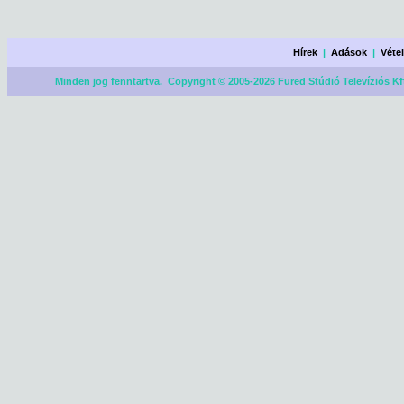
Hírek
|
Adások
|
Véte
Minden jog fenntartva. Copyright © 2005-2026 Füred Stúdió Televíziós Kf