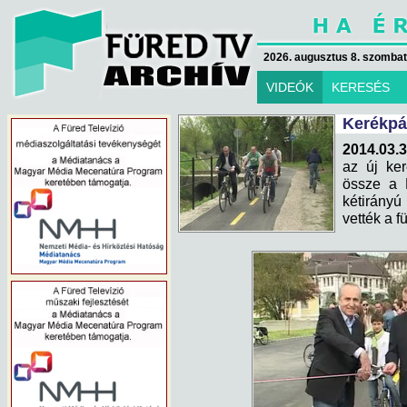
2026. augusztus 8. szombat 
VIDEÓK
KERESÉS
Kerékpá
2014.03.3
az új ker
össze a B
kétirányú
vették a f