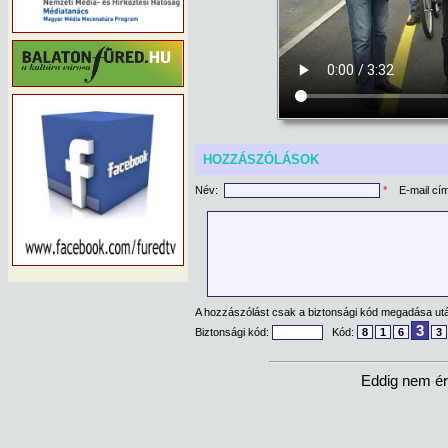
HOZZÁSZÓLÁSOK
Név:
*
E-mail cí
A hozzászólást csak a biztonsági kód megadása után
3
Biztonsági kód:
Kód:
8
1
6
3
Eddig nem ér