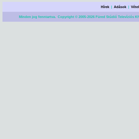
Hírek
|
Adások
|
Véte
Minden jog fenntartva. Copyright © 2005-2026 Füred Stúdió Televíziós Kf