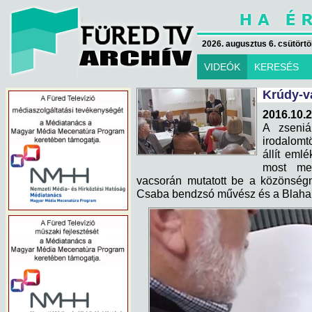
2026. augusztus 6. csütörtök
VIDEÓK
KERESÉS
Krúdy-v
2016.10.2
A zseniá
irodalomt
állít emlé
most me
vacsorán mutatott be a közönségn
Csaba bendzsó művész és a Blaha