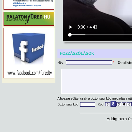
HOZZÁSZÓLÁSOK
Név:
*
E-mail cí
A hozzászólást csak a biztonsági kód megadása után
8
Biztonsági kód:
Kód:
6
3
6
6
Eddig nem ér