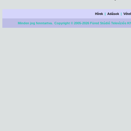
Hírek
|
Adások
|
Véte
Minden jog fenntartva. Copyright © 2005-2026 Füred Stúdió Televíziós Kf