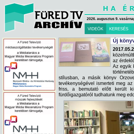
2026. augusztus 9. vasárna
VIDEÓK
KERESÉS
Új köny
2017.05.2
közelmúl
az érdekl
Az egyik 
történeté
stílusban, a másik könyv Orzove
tevékenységével ismerteti meg az
friss, a bemutató előtt kerül
fürdőigazgatóról tudhatunk meg edd