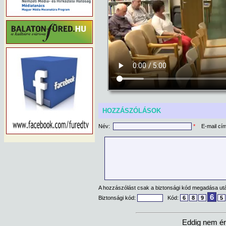
HOZZÁSZÓLÁSOK
Név:
*
E-mail cí
A hozzászólást csak a biztonsági kód megadása után
6
Biztonsági kód:
Kód:
6
8
9
5
Eddig nem ér