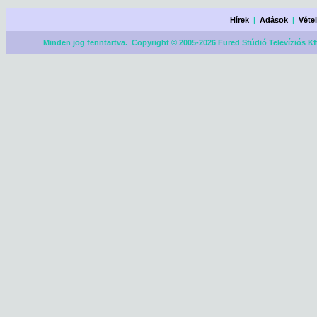
Hírek
|
Adások
|
Véte
Minden jog fenntartva. Copyright © 2005-2026 Füred Stúdió Televíziós Kf