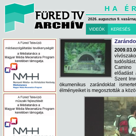
2026. augusztus 9. vasárna
VIDEÓK
KERESÉS
Zarándok
2009.03.0
vívószako
tudósítá
Camino c
előadást 
Szent Imr
ökumenikus zarándoklat ismert
élményeiket is megosztották a köz