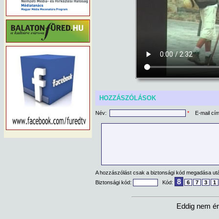
HOZZÁSZÓLÁSOK
Név:
*
E-mail cí
A hozzászólást csak a biztonsági kód megadása után
8
Biztonsági kód:
Kód:
6
7
3
1
Eddig nem ér