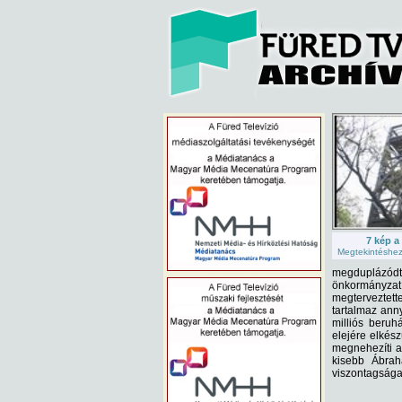
7 kép a
Megtekintéshez 
megduplázódt
önkormányzat 
megterveztette
tartalmaz annyi
milliós beruh
elejére elkész
megnehezíti a
kisebb Ábrah
viszontagságai