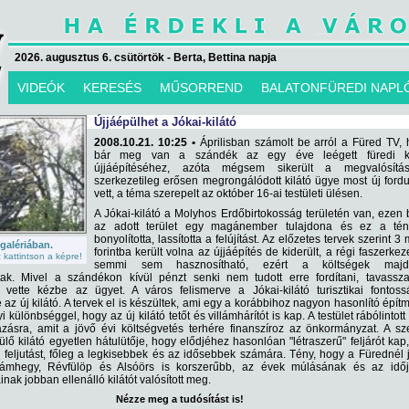
2026. augusztus 6. csütörtök - Berta, Bettina napja
VIDEÓK
KERESÉS
MŰSORREND
BALATONFÜREDI NAPL
Újjáépülhet a Jókai-kilátó
2008.10.21. 10:25 •
Áprilisban számolt be arról a Füred TV,
bár meg van a szándék az egy éve leégett füredi ki
újjáépítéséhez, azóta mégsem sikerült a megvalósítá
szerkezetileg erősen megrongálódott kilátó ügye most új fordu
vett, a téma szerepelt az október 16-ai testületi ülésen.
A Jókai-kilátó a Molyhos Erdőbirtokosság területén van, ezen 
az adott terület egy magánember tulajdona és ez a tén
bonyolította, lassította a felújítást. Az előzetes tervek szerint 3 m
 galériában.
forintba került volna az újjáépítés de kiderült, a régi faszerkez
kattintson a képre!
semmi sem hasznosítható, ezért a költségek maj
ak. Mivel a szándékon kívül pénzt senki nem tudott erre fordítani, tavassza
vette kézbe az ügyet. A város felismerve a Jókai-kilátó turisztikai fontoss
 az új kilátó. A tervek el is készültek, ami egy a korábbihoz nagyon hasonlító épít
 különbséggel, hogy az új kilátó tetőt és villámhárítót is kap. A testület rábólintott
ázásra, amit a jövő évi költségvetés terhére finanszíroz az önkormányzat. A s
ülő kilátó egyetlen hátulütője, hogy elődjéhez hasonlóan "létraszerű" feljárót kap
 feljutást, főleg a legkisebbek és az idősebbek számára. Tény, hogy a Fürednél 
ámhegy, Révfülöp és Alsóörs is korszerűbb, az évek múlásának és az időj
nak jobban ellenálló kilátót valósított meg.
Nézze meg a tudósítást is!