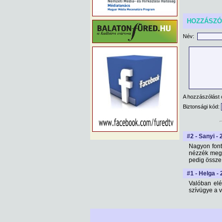
HOZZÁSZ
Név:
A hozzászólást 
Biztonsági kód:
#2 - Sanyi - 
Nagyon font
nézzék meg 
pedig össze
#1 - Helga -
Valóban elé
szívügye a 