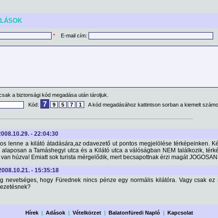
ÓLÁSOK
*
E-mail cím:
csak a biztonsági kód megadása után tároljuk.
7
Kód:
9
5
7
1
A kód megadásához kattintson sorban a kiemelt számo
2008.10.29. - 22:04:30
os lenne a kilátó átadására,az odavezető ut pontos megjelölése térképeinken. K
alaposan a Tamáshegyi utca és a Kilátó utca a válóságban NEM találkozik, térk
 van húzva! Emiatt sok turista mérgelődik, mert becsapottnak érzi magát JOGOSAN
 2008.10.21. - 15:35:18
g nevetséges, hogy Fürednek nincs pénze egy normális kilátóra. Vagy csak ez
vezetésnek?
Hírek
|
Adások
|
Vételkörzet
|
Balatonfüredi Napló
|
Kapcsolat