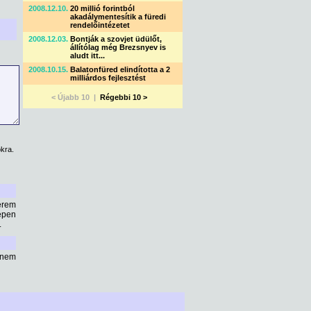
2008.12.10.
20 millió forintból
akadálymentesítik a füredi
rendelőintézetet
2008.12.03.
Bontják a szovjet üdülőt,
állítólag még Brezsnyev is
aludt itt...
2008.10.15.
Balatonfüred elindította a 2
milliárdos fejlesztést
< Újabb 10 |
Régebbi 10 >
kra.
érem
épen
.
 nem