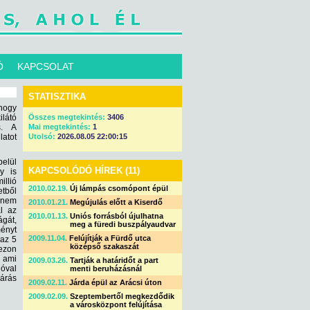
Ó
KAPCSOLAT
STATISZTIKA
 hogy
látó
Összes megtekintés:
3406
s. A
Mai megtekintés:
1
latot
Utolsó:
2026.08.05 22:00:15
belül
KAPCSOLÓDÓ HÍREK (11)
y is
illió
2010.02.19.
Új lámpás csomópont épül
etből
dnem
2010.01.21.
Megújulás előtt a Kiserdő
l az
2010.01.13.
Uniós forrásból újulhatna
ágát,
meg a füredi buszpályaudvar
ményt
2009.11.04.
Felújítják a Fürdő utca
 az 5
középső szakaszát
zezon
, ami
2009.03.26.
Tartják a határidőt a part
jóval
menti beruházásnál
árás
2009.02.11.
Járda épül az Arácsi úton
2009.02.09.
Szeptembertől megkezdődik
a városközpont felújítása