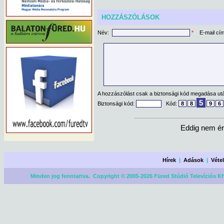
HOZZÁSZÓLÁSOK
Név:
*
E-mail cí
A hozzászólást csak a biztonsági kód megadása után
5
Biztonsági kód:
Kód:
8
8
9
6
Eddig nem ér
Hírek
|
Adások
|
Véte
Minden jog fenntartva. Copyright © 2005-2026 Füred Stúdió Televíziós Kf