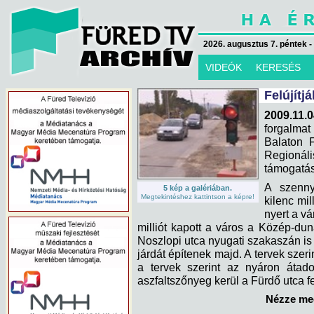
2026. augusztus 7. péntek -
VIDEÓK
KERESÉS
Felújítj
2009.11.0
forgalma
Balaton F
Regioná
támogatás
A szennyv
5 kép a galériában.
Megtekintéshez kattintson a képre!
kilenc mil
nyert a vá
milliót kapott a város a Közép-dun
Noszlopi utca nyugati szakaszán i
járdát építenek majd. A tervek szer
a tervek szerint az nyáron átadot
aszfaltszőnyeg kerül a Fürdő utca f
Nézze meg