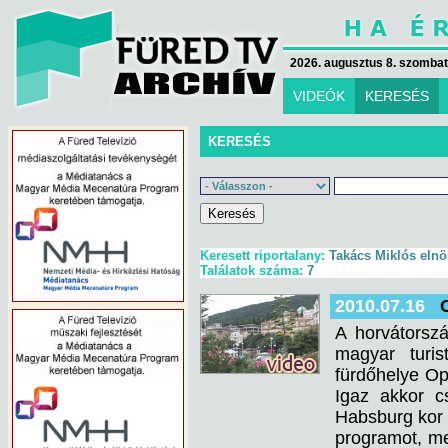
2026. augusztus 8. szombat 
VIDEÓK
KERESÉS
KERESÉS
Keresett riportalany:
Takács Miklós elnö
Találatok száma:
7
2010.07.16
A horvátorszá
magyar turi
fürdőhelye Op
Igaz akkor cs
Habsburg kor 
programot, me