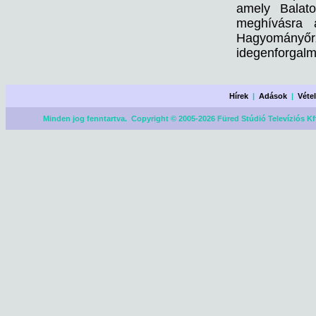
amely Balato
meghívásra 
Hagyományő
idegenforgalm
Hírek
|
Adások
|
Véte
Minden jog fenntartva. Copyright © 2005-2026 Füred Stúdió Televíziós Kf