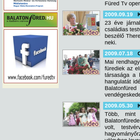
Füred Tv opera
2009.09.19
23 éve járna
családias tes
beszélő There
neki.
2009.07.18
Mai rendhagyó
fürediek az 
társasága a 
hangulatát idé
Balatonfür
vendégeskedett
2009.05.30
Több, mint 
Balatonfüreden
volt, testv
hagyományőrz