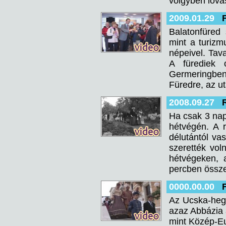
völgyben lova
2009.01.29
Balatonfüred
mint a turizm
népeivel. Tava
A fürediek 
Germeringben
Füredre, az ut
2008.09.27
Ha csak 3 napr
hétvégén. A 
délutántól va
szerették vo
hétvégeken, 
percben össze
0000.00.00
Az Ucska-hegy
azaz Abbázia 
mint Közép-Eur