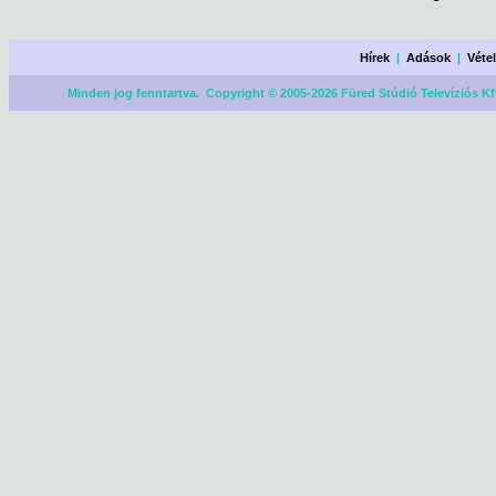
Hírek
|
Adások
|
Véte
Minden jog fenntartva. Copyright © 2005-2026 Füred Stúdió Televíziós Kf