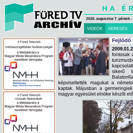
2026. augusztus 7. péntek -
VIDEÓK
KERESÉS
Fejlődő 
2009.01.
fontosak 
turizmu
kapcsolat
sikerű t
Balatonf
képviseltették magukat a német
kaptak. Májusban a germeringiek 
magyar egyesület elnöke készíti elő