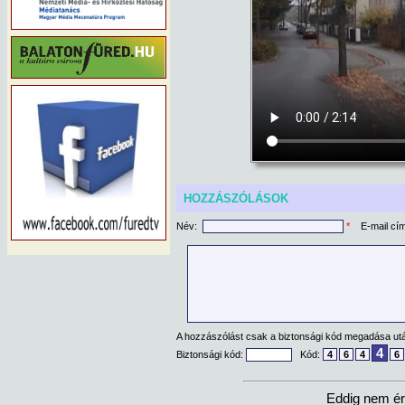
HOZZÁSZÓLÁSOK
Név:
*
E-mail cí
A hozzászólást csak a biztonsági kód megadása után
4
Biztonsági kód:
Kód:
4
6
4
6
Eddig nem ér