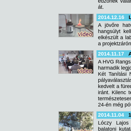
edzőnek valam
át.
2014.12.16
A jövőre hat
hangsúlyt ke
elkészült a la
a projektzárón
2014.11.17
A HVG Rangsor
harmadik legj
Két Tanítási
pályaválasztá
kedvelt a füre
iránt. Kilenc
természetesen 
24-én még pót
2014.11.04
1
Lóczy Lajos
balatoni kuta