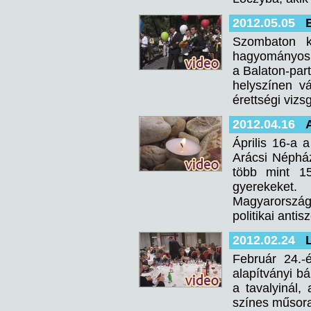
2012.05.05
Szombaton k
hagyományos 
a Balaton-par
helyszínen v
érettségi viz
2012.04.16
Április 16-a 
Arácsi Néphá
több mint 1
gyerekeket.
Magyarország
politikai anti
2012.02.24
Február 24.
alapítványi bá
a tavalyinál
színes műsora