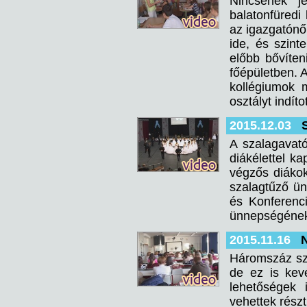
Nincsenek j
balatonfüredi
az igazgatónő
ide, és szint
előbb bővíten
főépületben. 
kollégiumok m
osztályt indítot
2015.12.03
A szalagavató
diákélettel k
végzős diáko
szalagtűző ü
és Konferenc
ünnepségének, 
2015.11.16
N
Háromszáz szé
de ez is kevé
lehetőségek 
vehettek rész