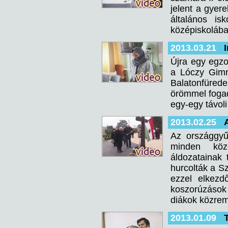
jelent a gyer
általános i
középiskolába
2013.03.21
Újra egy egzo
a Lóczy Gimn
Balatonfüred
örömmel fogadt
egy-egy távoli
2013.02.25
Az országgyű
minden köz
áldozatainak 
hurcolták a S
ezzel elkezdő
koszorúzások
diákok közre
2013.01.09