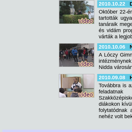
2010.10.22
Október 22-én
tartották ug
tanáraik mege
és vidám prog
várták a legjo
2010.10.06
A Lóczy Gimná
intézménynek 
Nidda városán
2010.09.08
Továbbra is a
feladatna
Szakközépisko
diákokon kívül
folytatódnak 
nehéz volt bek