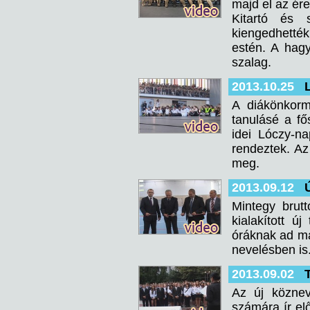
majd el az ére
Kitartó és 
kiengedhették 
estén. A hagy
szalag.
2013.10.25
A diákönkor
tanulásé a f
idei Lóczy-na
rendeztek. Az
meg.
2013.09.12
Mintegy brut
kialakított 
óráknak ad ma
nevelésben is
2013.09.02
Az új köznev
számára ír el