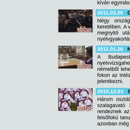
kíván egymássa
2011.03.20
Négy ország
keretében. A 
megnyitó ut
nyelvgyakorlás
2011.01.26
A Budapest
nyelvvizsgah
németből lehet
fokon az inté
jelentkezni.
2010.12.03
Három osztál
szalagavató
rendeznek az 
felsőfokú tan
azonban még e