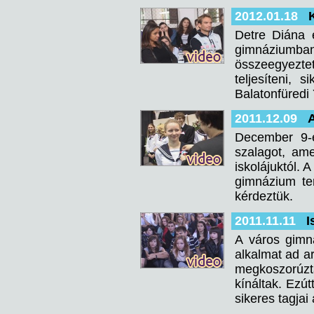
2012.01.18
Detre Diána 
gimnáziumban a
összeegyezte
teljesíteni, 
Balatonfüredi 
2011.12.09
December 9-é
szalagot, ame
iskolájuktól.
gimnázium ter
kérdeztük.
2011.11.11
I
A város gim
alkalmat ad a
megkoszorúztá
kínáltak. Ezút
sikeres tagjai