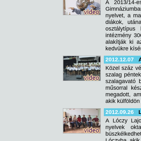
A 2013/14-e
Gimnáziumban
nyelvet, a ma
diákok, után
osztálytípus
intézmény 306
alakítják ki
kedvükre kísé
2012.12.07
Közel száz vé
szalag pénte
szalagavató 
műsorral kés
megadott, am
akik külföldön 
2012.09.26
A Lóczy Lajo
nyelvek okt
büszkélkedhet
Lóczyba, akik