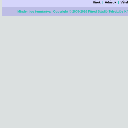
Hírek
|
Adások
|
Véte
Minden jog fenntartva. Copyright © 2005-2026 Füred Stúdió Televíziós Kf