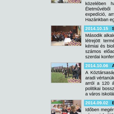
közelében há
Életművéből 
expedíció, a
Hazánkban egy
2014.10.15
Második alkal
létrejött te
kémiai és bio
számos előad
szerdai konfer
2014.10.06
A Köztársasá
aradi vértanú
arról a 120 
politikai bos
a város iskolái
2014.09.02
Időben megérk