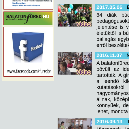
2017.05.06
84 diák búc
pedagógusokt
jelentése is
életüktől is b
ballagás egyb
erről beszélt
2016.11.07
N
A balatonfüre
bővült az id
tartották. A 
a leendő kil
kutatásokról
hagyományos 
állnak, közép
könnyűek, de 
lehet, mondta
2016.09.13