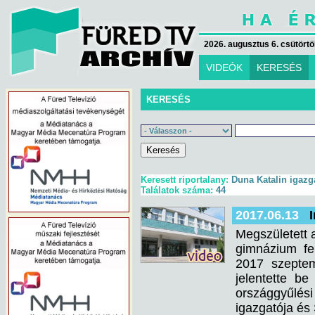
2026. augusztus 6. csütörtök
VIDEÓK
KERESÉS
KERESÉS
Keresett riportalany:
Duna Katalin igazg
Találatok száma:
44
2017.06.13
Megszületett 
gimnázium fe
2017 szeptem
jelentette be
országgyűlési 
igazgatója és 