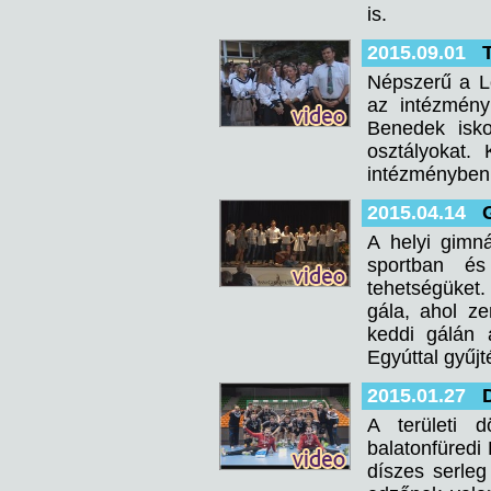
is.
2015.09.01
Népszerű a L
az intézmény
Benedek isko
osztályokat.
intézményben 
2015.04.14
A helyi gimn
sportban és
tehetségüket.
gála, ahol z
keddi gálán 
Egyúttal gyűjt
2015.01.27
A területi 
balatonfüredi
díszes serleg