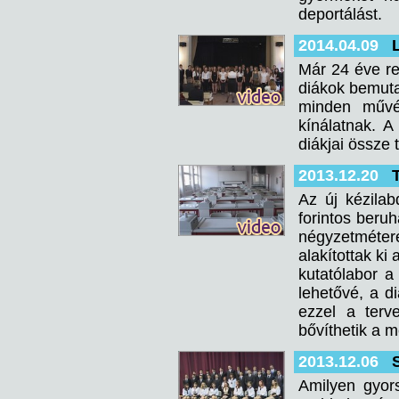
deportálást.
2014.04.09
Már 24 éve re
diákok bemuta
minden művés
kínálatnak. A
diákjai össze 
2013.12.20
Az új kézilab
forintos beru
négyzetméter
alakítottak ki
kutatólabor 
lehetővé, a d
ezzel a terv
bővíthetik a 
2013.12.06
Amilyen gyor