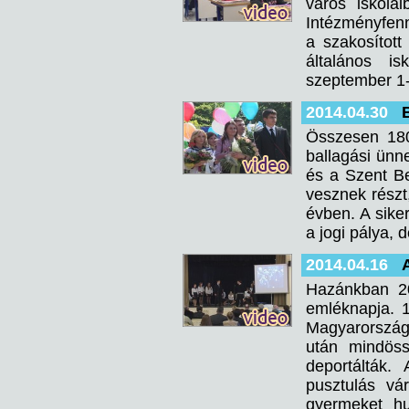
város iskolá
Intézményfennt
a szakosított
általános i
szeptember 1-
2014.04.30
Összesen 180 
ballagási ün
és a Szent B
vesznek részt
évben. A sike
a jogi pálya, 
2014.04.16
Hazánkban 20
emléknapja. 
Magyarországo
után mindöss
deportálták.
pusztulás vár
gyermeket hu