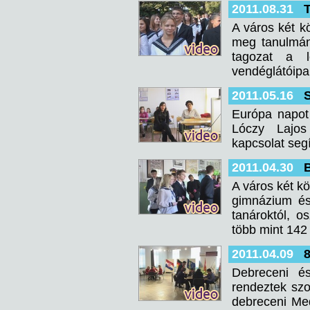
2011.08.31
A város két k
meg tanulmán
tagozat a 
vendéglátóipa
2011.05.16
Európa napot 
Lóczy Lajos
kapcsolat seg
2011.04.30
B
A város két kö
gimnázium és
tanároktól, o
több mint 142 
2011.04.09
8
Debreceni és
rendeztek sz
debreceni Me