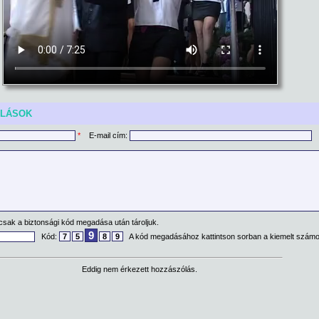
ÓLÁSOK
*
E-mail cím:
csak a biztonsági kód megadása után tároljuk.
9
Kód:
7
5
8
9
A kód megadásához kattintson sorban a kiemelt számo
Eddig nem érkezett hozzászólás.