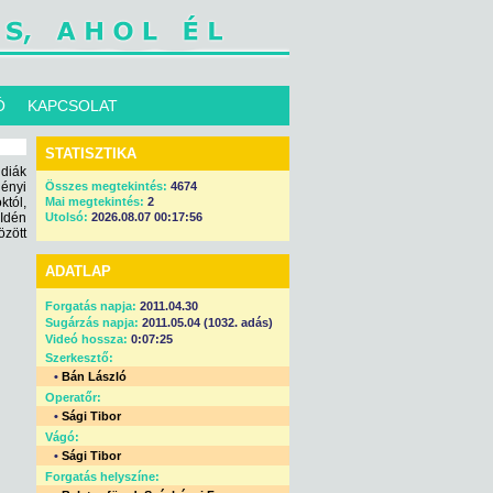
Ó
KAPCSOLAT
STATISZTIKA
diák
ényi
Összes megtekintés:
4674
tól,
Mai megtekintés:
2
 Idén
Utolsó:
2026.08.07 00:17:56
özött
ADATLAP
Forgatás napja:
2011.04.30
Sugárzás napja:
2011.05.04 (1032. adás)
Videó hossza:
0:07:25
Szerkesztő:
•
Bán László
Operatőr:
•
Sági Tibor
Vágó:
•
Sági Tibor
Forgatás helyszíne: