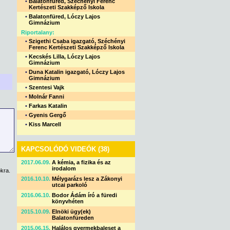
•
Balatonfüred, Széchényi Ferenc
Kertészeti Szakképző Iskola
•
Balatonfüred, Lóczy Lajos
Gimnázium
Riportalany:
•
Szigethi Csaba igazgató, Széchényi
Ferenc Kertészeti Szakképző Iskola
•
Kecskés Lilla, Lóczy Lajos
Gimnázium
•
Duna Katalin igazgató, Lóczy Lajos
Gimnázium
•
Szentesi Vajk
•
Molnár Fanni
•
Farkas Katalin
•
Gyenis Gergő
•
Kiss Marcell
KAPCSOLÓDÓ VIDEÓK (38)
2017.06.09.
A kémia, a fizika és az
irodalom
kra.
2016.10.10.
Mélygarázs lesz a Zákonyi
utcai parkoló
2016.06.10.
Bodor Ádám író a füredi
könyvhéten
2015.10.09.
Elnöki ügy(ek)
Balatonfüreden
2015.06.15.
Halálos gyermekbaleset a