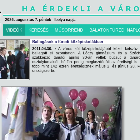
2026. augusztus 7. péntek - Ibolya napja
VIDEÓK
KERESÉS
MŰSORREND
BALATONFÜREDI NAPL
Ballagások a füredi középiskolákban
2011.04.30. •
A város két középiskolájából közel kétszáz 
ballagott el szombaton. A Lóczy gimnázium és a Széch
szakképző tanulói április 30-án vettek búcsút a tanárok
osztálytársaktól, hétfőn pedig megkezdődött az érettségi is.
több mint 142 ezren érettségiznek május 2. és június 28. k
országszerte.