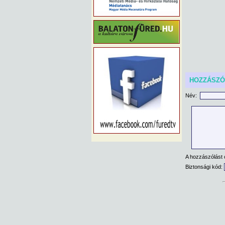
HOZZÁSZ
Név:
A hozzászólást 
Biztonsági kód: