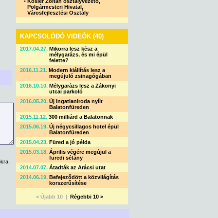
•
Kosler Zoltán osztályvezető,
Polgármesteri Hivatal,
Városfejlesztési Osztály
KAPCSOLÓDÓ VIDEÓK (40)
2017.04.27.
Mikorra lesz kész a
mélygarázs, és mi épül
felette?
2016.11.21.
Modern kiállítás lesz a
megújuló zsinagógában
2016.10.10.
Mélygarázs lesz a Zákonyi
utcai parkoló
2016.05.20.
Új ingatlaniroda nyílt
Balatonfüreden
2015.11.12.
300 milliárd a Balatonnak
2015.06.19.
Új négycsillagos hotel épül
Balatonfüreden
2015.04.23.
Füred a jó példa
2015.03.18.
Április végére megújul a
füredi sétány
kra.
2014.07.07.
Átadták az Arácsi utat
2014.06.19.
Befejeződött a közvilágítás
korszerűsítése
< Újabb 10 |
Régebbi 10 >