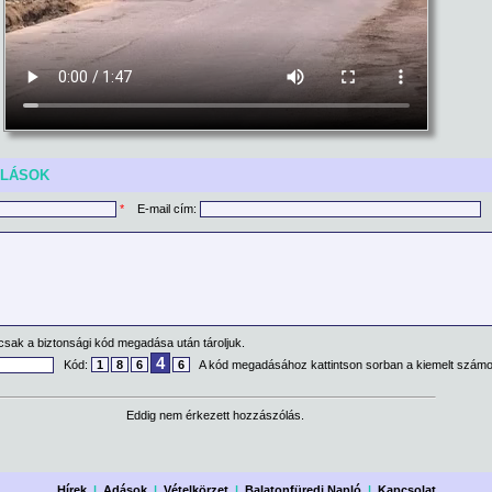
ÓLÁSOK
*
E-mail cím:
csak a biztonsági kód megadása után tároljuk.
4
Kód:
1
8
6
6
A kód megadásához kattintson sorban a kiemelt számo
Eddig nem érkezett hozzászólás.
Hírek
|
Adások
|
Vételkörzet
|
Balatonfüredi Napló
|
Kapcsolat