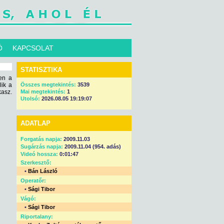
Ó
KAPCSOLAT
STATISZTIKA
ben a
lik a
Összes megtekintés:
3539
kasz.
Mai megtekintés:
1
Utolsó:
2026.08.05 19:19:07
ADATLAP
Forgatás napja:
2009.11.03
Sugárzás napja:
2009.11.04 (954. adás)
Videó hossza:
0:01:47
Szerkesztő:
•
Bán László
Operatőr:
•
Sági Tibor
Vágó:
•
Sági Tibor
Riportalany: