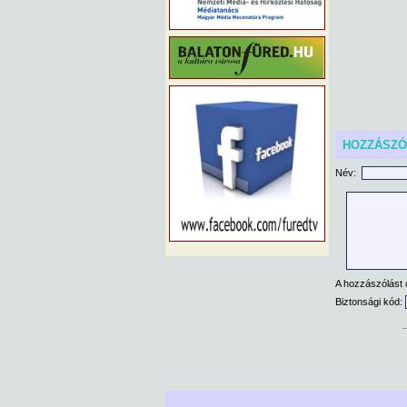
HOZZÁSZ
Név:
A hozzászólást 
Biztonsági kód: