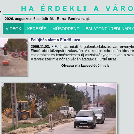
2026. augusztus 6. csütörtök - Berta, Bettina napja
VIDEÓK
KERESÉS
MŰSORREND
BALATONFÜREDI NAPL
Felújítás alatt a Fürdő utca
2009.11.03. •
Felújítás miatt forgalomkorlátozás van érvény
Fürdő utca középső szakaszán. A rekonstrukció során kicseré
csatornákat és természetesen új asztalszőnyeget is kap a sza
A tervek szerint e hónap végén átadják a Fürdő utcát.
Olvassa el a kapcsolódó hírt is!