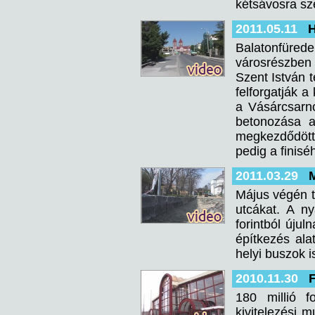
kétsávosra sz
2011.05.11
H
Balatonfüred
városrészben 
Szent István 
felforgatják a
a Vásárcsarno
betonozása a
megkezdődött 
pedig a finisé
2011.03.29
M
Május végén te
utcákat. A ny
forintból újul
építkezés ala
helyi buszok i
2010.11.30
F
180 millió f
kivitelezési 