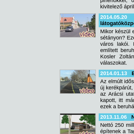
pihenőkkel, 
kivitelező ápr
2014.05.20
látogatóközp
Mikor készül 
sétányon? Eze
város lakói.
említett beru
Kosler Zoltá
válaszokat.
2014.01.13
Az elmúlt idős
új kerékpárút,
az Arácsi uta
kapott, itt m
ezek a beruh
2013.11.06
N
Nettó 250 mill
építenek a Ta