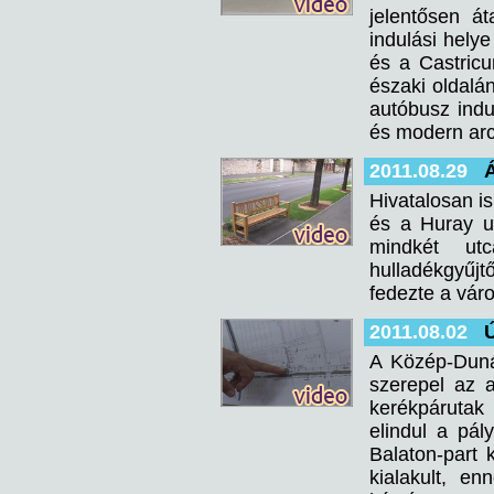
jelentősen á
indulási helye
és a Castricu
északi oldalá
autóbusz indu
és modern arcu
2011.08.29
Á
Hivatalosan is
és a Huray ut
mindkét utc
hulladékgyűjtő
fedezte a váro
2011.08.02
Ú
A Közép-Duná
szerepel az a
kerékpárutak 
elindul a pá
Balaton-part 
kialakult, e