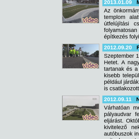
2013.01.09
Az önkormányz
templom alat
útfelújítási
folyamatosan
építkezés foly
2012.09.20
Szeptember 16
Hetet. A nag
tartanak és 
kisebb telepü
például járdá
is csatlakozo
2012.09.11
Várhatóan mé
pályaudvar f
eljárást. Okt
kivitelező n
autóbuszok in