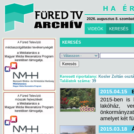
2026. augusztus 8. szombat 
VIDEÓK
KERESÉS
KERESÉS
Keresett riportalany:
Kosler Zoltán osztá
Találatok száma:
39
2015.04.15
2015-ben is 
lakóház, ve
önkormányzat
amelyet két fü
2015.03.18