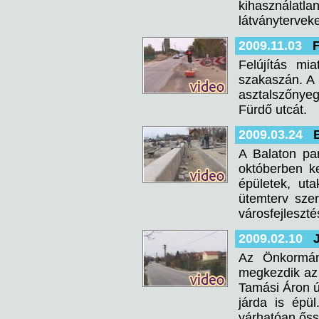
kihasználatla
látványterveke
2009.11.03
F
Felújítás mi
szakaszán. A 
asztalszőnyeg
Fürdő utcát.
2009.03.24
B
A Balaton par
októberben k
épületek, ut
ütemterv szer
városfejleszté
2009.02.10
Az Önkormány
megkezdik az 
Tamási Áron ú
járda is épü
várhatóan őss