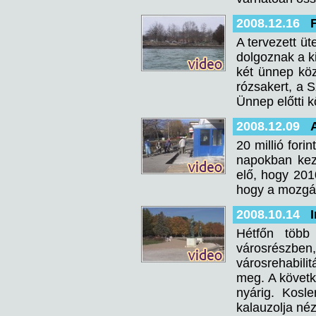
2008.12.16
A tervezett üt
dolgoznak a ki
két ünnep köz
rózsakert, a S
Ünnep előtti k
2008.12.09
20 millió fori
napokban kezd
elő, hogy 201
hogy a mozgás
2008.10.14
Hétfőn több
városrészbe
városrehabilit
meg. A követk
nyárig. Kosle
kalauzolja néz