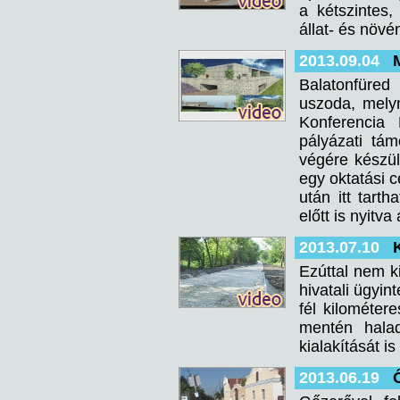
a kétszintes,
állat- és növé
2013.09.04
Balatonfüred
uszoda, mely
Konferencia 
pályázati tá
végére készül
egy oktatási 
után itt tart
előtt is nyitva
2013.07.10
Ezúttal nem k
hivatali ügyin
fél kilométer
mentén hala
kialakítását is
2013.06.19