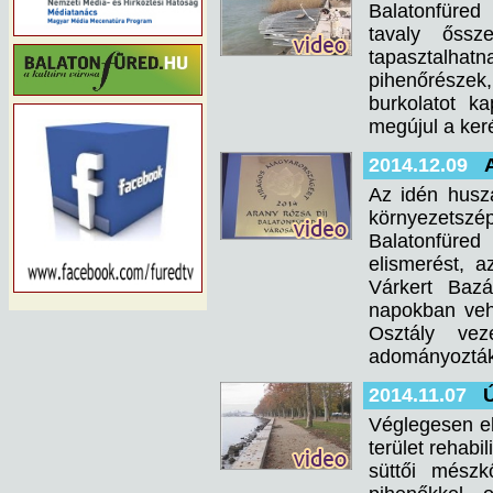
Balatonfüred
tavaly őssz
tapasztalhatn
pihenőrészek,
burkolatot k
megújul a ker
2014.12.09
Az idén husz
környezetszép
Balatonfüre
elismerést, 
Várkert Bazá
napokban vehe
Osztály vez
adományozták
2014.11.07
Ú
Véglegesen el
terület rehabi
süttői mészk