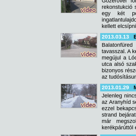
Gőzerővel fo
rekonstukció 
egy két po
ingatlantulaj
kellett elcsíp
2013.03.13
Balatonfüred 
tavasszal. A k
megújul a Lóc
utca alsó sza
bizonyos rész
az tudósításun
2013.01.29
Jelenleg nincs
az Aranyhíd 
ezzel bekapc
strand bejárat
már megszok
kerékpárúttól 