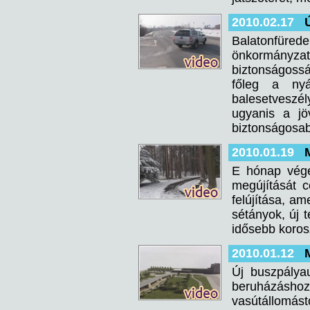
2010.02.17
Balatonfüre
önkormányza
biztonságossá
főleg a nyá
balesetveszély
ugyanis a jö
biztonságosabb
2010.01.19
E hónap végé
megújítását c
felújítása, am
sétányok, új 
idősebb koros
2010.01.12
Új buszpálya
beruházáshoz 
vasútállomást