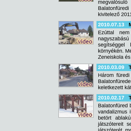
megvalósuló 
Balatonfüred
kivitelező 201
2010.07.13
Ezúttal nem
nagyszabású v
segítséggel
környékén. Mé
Zeneiskola és
2010.03.09
Három füredi
Balatonfüred
keletkezett ká
2010.02.17
Balatonfüred 
vandalizmus i
betört abla
játszótereit
játszóterét, m