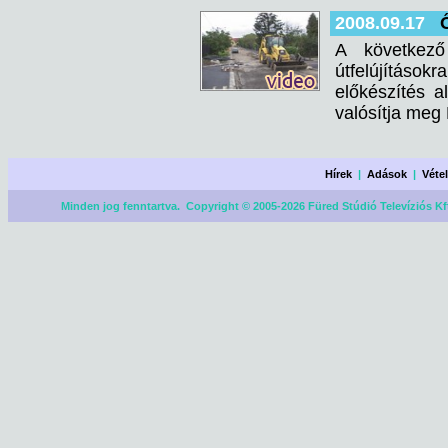
2008.09.17
A következő
útfelújításo
előkészítés a
valósítja meg
Hírek
|
Adások
|
Véte
Minden jog fenntartva. Copyright © 2005-2026 Füred Stúdió Televíziós Kf