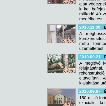
alatt végezne
ig kell befejez
működő 40 vál
megélhetést.
2010.11.09
E
A meghossza
korszerűsíté
millió forin
üzemeltetést.
2010.09.21
A meglévő kö
felújításánál
rekonstrukció
eltávolítani
kialakítása ut
2010.09.07
150 millió for
szociális k