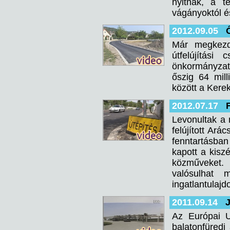
nyitnak, a t
vágányoktól é
2012.09.05
Már megkezd
útfelújítási
önkormányzat
őszig 64 mill
között a Kerek
2012.07.17
Levonultak a
felújított Ar
fenntartásban
kapott a kiszé
közműveket. 
valósulhat
ingatlantulaj
2011.09.14
J
Az Európai U
balatonfüredi