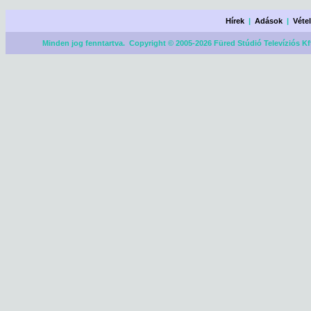
Hírek
|
Adások
|
Véte
Minden jog fenntartva. Copyright © 2005-2026 Füred Stúdió Televíziós Kf