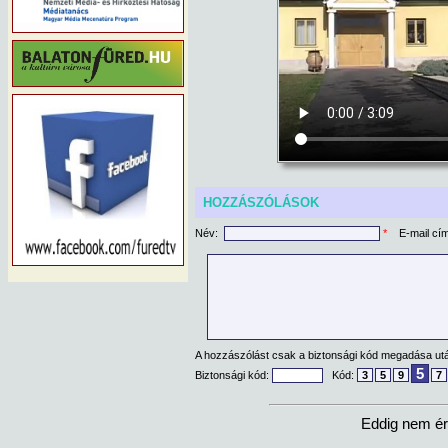
HOZZÁSZÓLÁSOK
Név:
*
E-mail cí
A hozzászólást csak a biztonsági kód megadása után
5
Biztonsági kód:
Kód:
3
5
9
7
Eddig nem ér