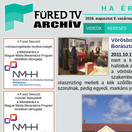
2026. augusztus 9. vasárna
VIDEÓK
KERESÉS
Vörösbo
Borászt
2011.10.1
mert a k
hallottuk 
a vörösb
szakembe
olaszrizling mellett a kék szőlő
szorulnak, pedig egyedi, markáns j