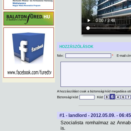
HOZZÁSZÓLÁSOK
Név:
*
E-mail cí
A hozzászólást csak a biztonsági kód megadása után
6
Biztonsági kód:
Kód:
8
4
6
7
#1 - landlord - 2012.05.09. - 06:4
Szocialista romhalmaz az Annabel
is.