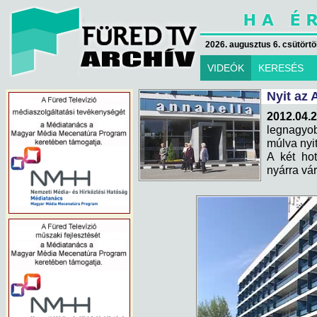
2026. augusztus 6. csütörtök
VIDEÓK
KERESÉS
Nyit az 
2012.04.
legnagyob
múlva nyit
A két hot
nyárra vár