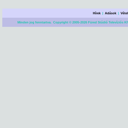
Hírek
|
Adások
|
Véte
Minden jog fenntartva. Copyright © 2005-2026 Füred Stúdió Televíziós Kf