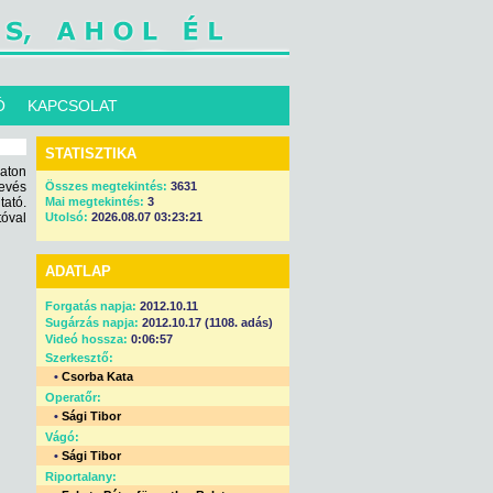
Ó
KAPCSOLAT
STATISZTIKA
laton
kevés
Összes megtekintés:
3631
tató.
Mai megtekintés:
3
óval
Utolsó:
2026.08.07 03:23:21
ADATLAP
Forgatás napja:
2012.10.11
Sugárzás napja:
2012.10.17 (1108. adás)
Videó hossza:
0:06:57
Szerkesztő:
•
Csorba Kata
Operatőr:
•
Sági Tibor
Vágó:
•
Sági Tibor
Riportalany: