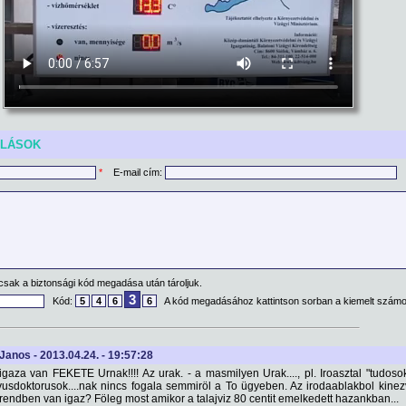
ÓLÁSOK
*
E-mail cím:
csak a biztonsági kód megadása után tároljuk.
3
Kód:
5
4
6
6
A kód megadásához kattintson sorban a kiemelt számo
Janos - 2013.04.24. - 19:57:28
aza van FEKETE Urnak!!!! Az urak. - a masmilyen Urak...., pl. Iroasztal "tudoso
ivusdoktorusok....nak nincs fogala semmiröl a To ügyeben. Az irodaablakbol kine
rendben van igaz? Föleg most amikor a talajviz 80 centit emelkedett hazankban...