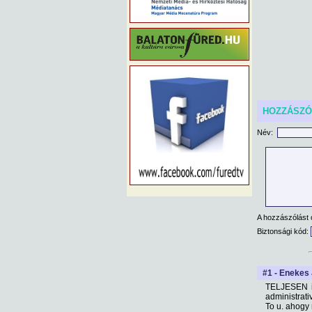
HOZZÁSZ
Név:
A hozzászólást 
Biztonsági kód:
#1 - Enekes 
TELJESEN ig
administrat
To u. ahogy 