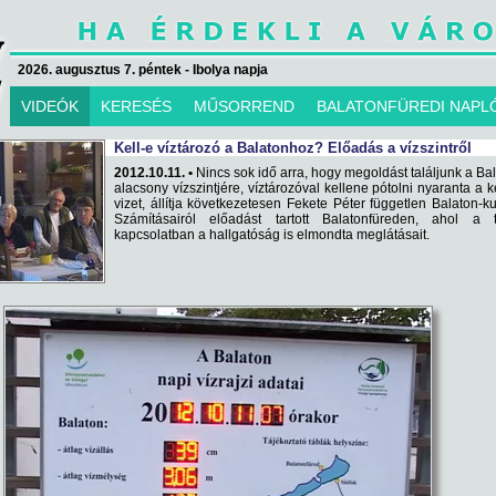
2026. augusztus 7. péntek - Ibolya napja
VIDEÓK
KERESÉS
MŰSORREND
BALATONFÜREDI NAPL
Kell-e víztározó a Balatonhoz? Előadás a vízszintről
2012.10.11. •
Nincs sok idő arra, hogy megoldást találjunk a Ba
alacsony vízszintjére, víztározóval kellene pótolni nyaranta a 
vizet, állítja következetesen Fekete Péter független Balaton-ku
Számításairól előadást tartott Balatonfüreden, ahol a t
kapcsolatban a hallgatóság is elmondta meglátásait.