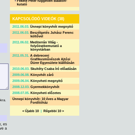
•
Fekete Péter független Balaton-
kutató
KAPCSOLÓDÓ VIDEÓK (38)
2011.06.03.
Ünnepi könyvhét megnyitó
2011.06.03.
Beszélgetés Juhász Ferenc
költővel
2011.06.02.
Mediterrán Világ -
folyóiratbemutató a
könyvtárban
2011.05.31.
A debreceni
Grafikusművészek Ajtósi
Dürer Egyesülete kiállításán
2010.06.03.
Skultéty Csaba író előadásán
2009.06.08.
Könyvhét záró
2009.06.04.
Könyvheti megnyitó
2008.12.03.
Gyermekkönyvhét
2008.07.05.
Könyvheti előzetes
Ünnepi könyvhét: 10 éves a Magyar
kra.
Fordítóház
< Újabb 10
|
Régebbi 10 >
k, es
zve a