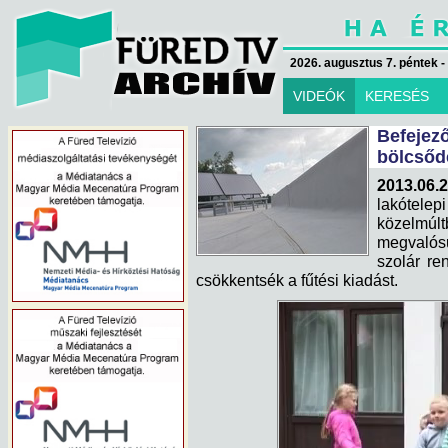
2026. augusztus 7. péntek -
VIDEÓK
KERESÉS
Befeje
bölcsőde
2013.06.2
lakótel
közelmúl
megvalós
szolár ren
csökkentsék a fűtési kiadást.