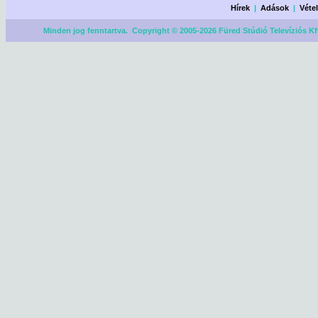
Hírek
|
Adások
|
Véte
Minden jog fenntartva. Copyright © 2005-2026 Füred Stúdió Televíziós Kf