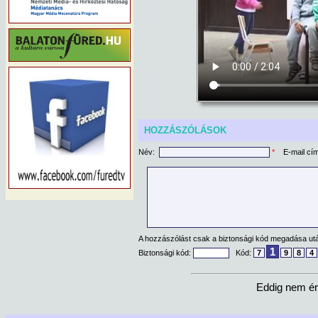
HOZZÁSZÓLÁSOK
Név:
*
E-mail cí
A hozzászólást csak a biztonsági kód megadása után
1
Biztonsági kód:
Kód:
7
9
8
4
Eddig nem ér