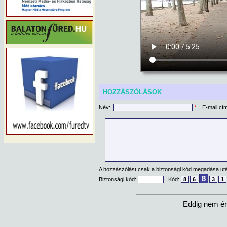
HOZZÁSZÓLÁSOK
Név:
*
E-mail cí
A hozzászólást csak a biztonsági kód megadása után
8
Biztonsági kód:
Kód:
8
6
3
1
Eddig nem ér