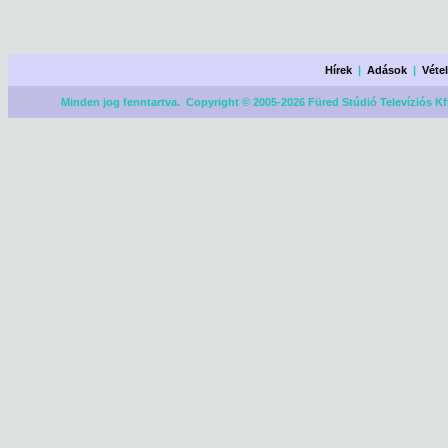
Hírek
|
Adások
|
Véte
Minden jog fenntartva. Copyright © 2005-2026 Füred Stúdió Televíziós Kf