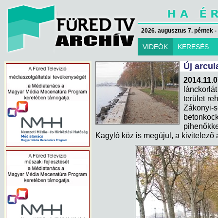
2026. augusztus 7. péntek -
VIDEÓK
KERESÉS
Új arcul
2014.11.
lánckorl
terület re
Zákonyi-s
betonkock
pihenőkk
Kagyló köz is megújul, a kivitelező 