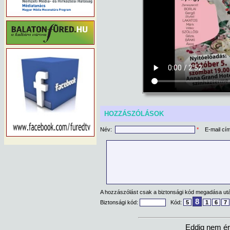
HOZZÁSZÓLÁSOK
Név:
*
E-mail cí
A hozzászólást csak a biztonsági kód megadása után
8
Biztonsági kód:
Kód:
5
1
6
7
Eddig nem ér