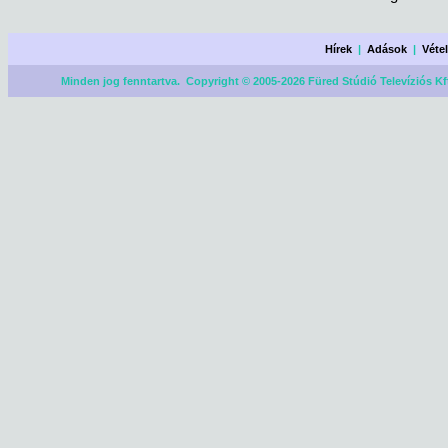
Hírek
|
Adások
|
Véte
Minden jog fenntartva. Copyright © 2005-2026 Füred Stúdió Televíziós Kf