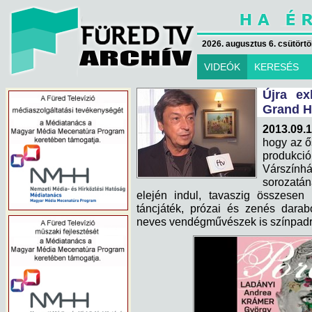
2026. augusztus 6. csütörtök
VIDEÓK
KERESÉS
Újra ex
Grand H
2013.09.1
hogy az ő
produkc
Várszínhá
sorozatá
elején indul, tavaszig összesen
táncjáték, prózai és zenés darab
neves vendégművészek is színpadra