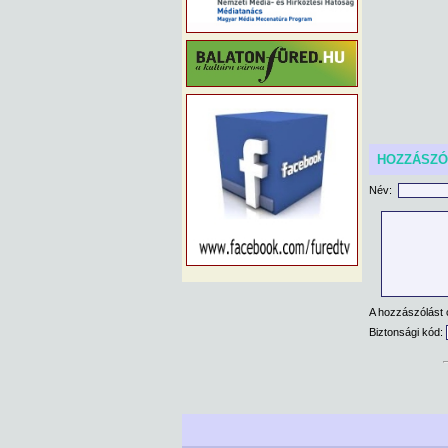
HOZZÁSZ
Név:
A hozzászólást 
Biztonsági kód: