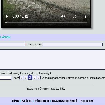
ÓLÁSOK
*
E-mail cím:
csak a biztonsági kód megadása után tároljuk.
2
Kód:
5
5
9
3
A kód megadásához kattintson sorban a kiemelt számo
Eddig nem érkezett hozzászólás.
Hírek
|
Adások
|
Vételkörzet
|
Balatonfüredi Napló
|
Kapcsolat