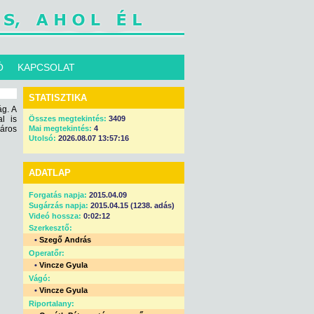
Ó
KAPCSOLAT
STATISZTIKA
ág. A
l is
Összes megtekintés:
3409
páros
Mai megtekintés:
4
Utolsó:
2026.08.07 13:57:16
ADATLAP
Forgatás napja:
2015.04.09
Sugárzás napja:
2015.04.15 (1238. adás)
Videó hossza:
0:02:12
Szerkesztő:
•
Szegő András
Operatőr:
•
Vincze Gyula
Vágó:
•
Vincze Gyula
Riportalany: