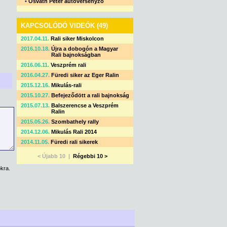
•
Osváth Péter autóversenyző
KAPCSOLÓDÓ VIDEÓK (49)
2017.04.11.
Rali siker Miskolcon
2016.10.18.
Újra a dobogón a Magyar
Rali bajnokságban
2016.06.11.
Veszprém rali
2016.04.27.
Füredi siker az Eger Ralin
2015.12.16.
Mikulás-rali
2015.10.27.
Befejeződött a rali bajnokság
2015.07.13.
Balszerencse a Veszprém
Ralin
2015.05.26.
Szombathely rally
2014.12.06.
Mikulás Rali 2014
2014.11.05.
Füredi rali sikerek
< Újabb 10 |
Régebbi 10 >
kra.