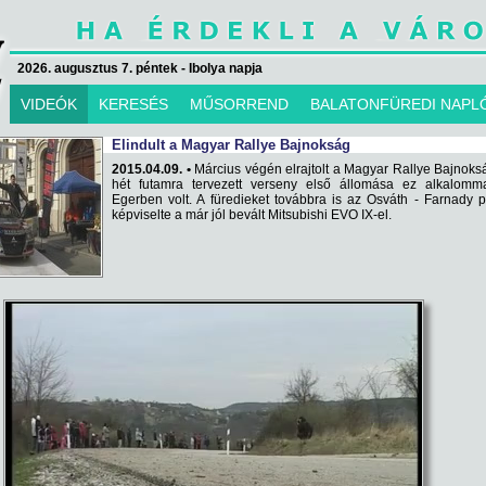
2026. augusztus 7. péntek - Ibolya napja
VIDEÓK
KERESÉS
MŰSORREND
BALATONFÜREDI NAPL
Elindult a Magyar Rallye Bajnokság
2015.04.09. •
Március végén elrajtolt a Magyar Rallye Bajnoks
hét futamra tervezett verseny első állomása ez alkalomma
Egerben volt. A füredieket továbbra is az Osváth - Farnady 
képviselte a már jól bevált Mitsubishi EVO IX-el.