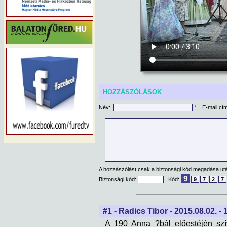
HOZZÁSZÓLÁSOK
Név:
*
E-mail cí
A hozzászólást csak a biztonsági kód megadása után
9
Biztonsági kód:
Kód:
9
7
2
7
#1 - Radics Tibor - 2015.08.02. - 
A 190 Anna ?bál előestéjén szí