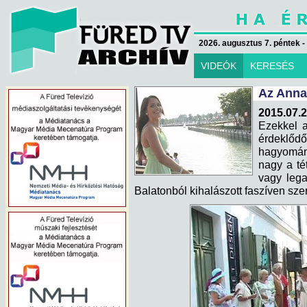
2026. augusztus 7. péntek -
VIDEÓK
KERESÉS
Az Anna-
2015.07.2
Ezekkel a
érdeklőd
hagyomán
nagy a té
vagy lega
Balatonból kihalászott faszíven sze