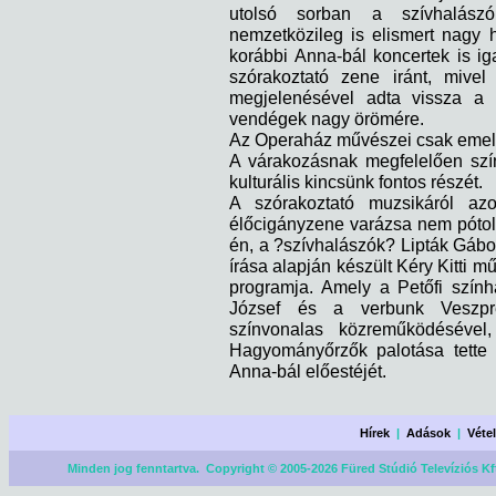
utolsó sorban a szívhalászó
nemzetközileg is elismert nagy
korábbi Anna-bál koncertek is i
szórakoztató zene iránt, mive
megjelenésével adta vissza a 
vendégek nagy örömére.
Az Operaház művészei csak emelt
A várakozásnak megfelelően szí
kulturális kincsünk fontos részét.
A szórakoztató muzsikáról az
élőcigányzene varázsa nem pótolh
én, a ?szívhalászók? Lipták Gábo
írása alapján készült Kéry Kitti m
programja. Amely a Petőfi szín
József és a verbunk Veszpré
színvonalas közreműködésével
Hagyományőrzők palotása tette
Anna-bál előestéjét.
Hírek
|
Adások
|
Véte
Minden jog fenntartva. Copyright © 2005-2026 Füred Stúdió Televíziós Kf