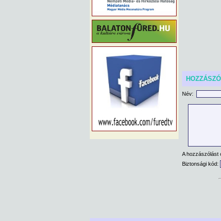
HOZZÁSZ
Név:
A hozzászólást 
Biztonsági kód: