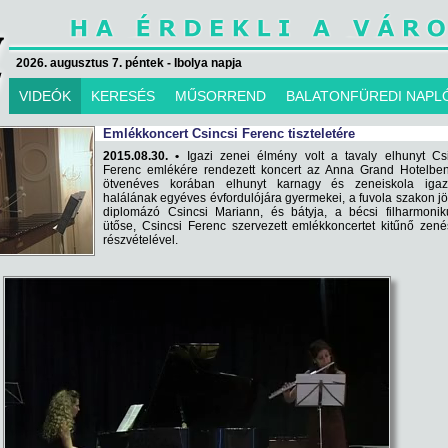
2026. augusztus 7. péntek - Ibolya napja
VIDEÓK
KERESÉS
MŰSORREND
BALATONFÜREDI NAPL
Emlékkoncert Csincsi Ferenc tiszteletére
2015.08.30. •
Igazi zenei élmény volt a tavaly elhunyt Csi
Ferenc emlékére rendezett koncert az Anna Grand Hotelben
ötvenéves korában elhunyt karnagy és zeneiskola igaz
halálának egyéves évfordulójára gyermekei, a fuvola szakon j
diplomázó Csincsi Mariann, és bátyja, a bécsi filharmonik
ütőse, Csincsi Ferenc szervezett emlékkoncertet kitűnő zen
részvételével.