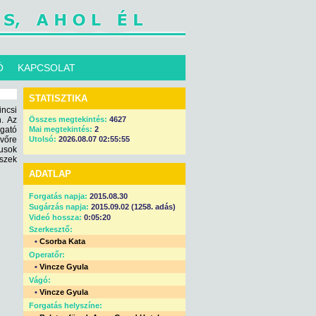
Ó
KAPCSOLAT
STATISZTIKA
ncsi
. Az
Összes megtekintés:
4627
gató
Mai megtekintés:
2
övőre
Utolsó:
2026.08.07 02:55:55
usok
észek
ADATLAP
Forgatás napja:
2015.08.30
Sugárzás napja:
2015.09.02 (1258. adás)
Videó hossza:
0:05:20
Szerkesztő:
•
Csorba Kata
Operatőr:
•
Vincze Gyula
Vágó:
•
Vincze Gyula
Forgatás helyszíne: