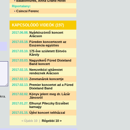
•
Balatonfüred, Anna Grand Hotel
Riportalany:
•
Csincsi Ferenc
KAPCSOLÓDÓ VIDEÓK (197)
2017.06.08.
Nyárköszöntő koncert
Arácson
2017.03.18.
Füreden koncertezett az
Esszencia együttes
2017.03.10.
175 éve született Eötvös
Károly
2017.03.03.
Nagysikerű Füred Dixieland
Band koncert
2017.02.15.
Nemzetközi gitárestet
rendeznek Arácson
2017.02.13.
Zenetanárok koncertje
2017.02.13.
Premier koncertet ad a Füred
Dixieland Band
2017.02.02.
Könyv jelent meg dr. Lázár
kra.
Jánosról
2017.01.27.
Elhunyt Pileczky Erzsébet
karnagy
2017.01.15.
Újévi koncert teltházzal
< Újabb 10 |
Régebbi 10 >