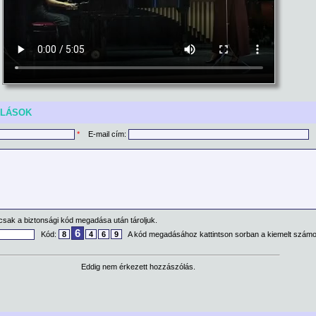
ÓLÁSOK
*
E-mail cím:
csak a biztonsági kód megadása után tároljuk.
6
Kód:
8
4
6
9
A kód megadásához kattintson sorban a kiemelt számo
Eddig nem érkezett hozzászólás.