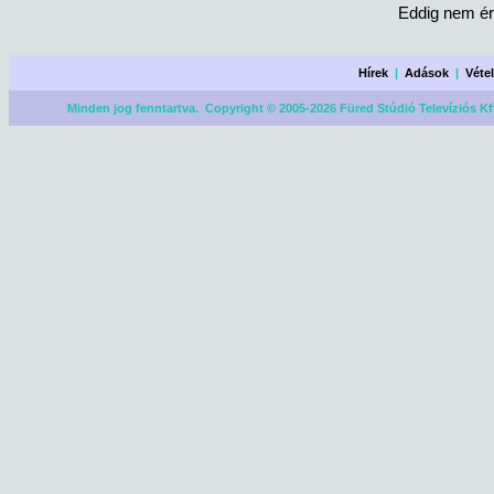
Eddig nem ér
Hírek
|
Adások
|
Véte
Minden jog fenntartva. Copyright © 2005-2026 Füred Stúdió Televíziós Kf