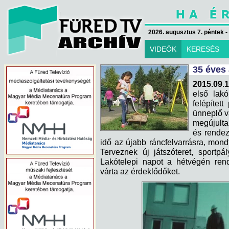
2026. augusztus 7. péntek -
VIDEÓK
KERESÉS
35 éves 
2015.09.1
első lak
felépítet
ünneplő v
megújulta
és rendeze
idő az újabb ráncfelvarrásra, mond
Terveznek új játszóteret, sportpá
Lakótelepi napot a hétvégén ren
várta az érdeklődőket.