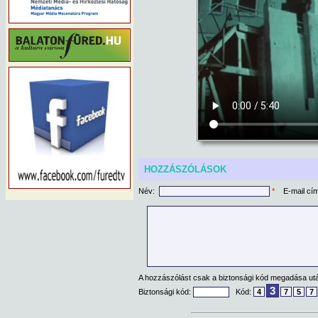
HOZZÁSZÓLÁSOK
Név:
*
E-mail cí
A hozzászólást csak a biztonsági kód megadása után
3
Biztonsági kód:
Kód:
4
7
5
7