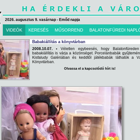
2026. augusztus 9. vasárnap - Emőd napja
VIDEÓK
KERESÉS
MŰSORREND
BALATONFÜREDI NAPL
Babakiállítás a könyvtárban
2008.10.07. •
Véletlen egybeesés, hogy Balatonfüreden
babakiállítás is várja a közönséget. Porcelánbabák gyűjtemé
Kisfaludy Galériában és keddtől játékbabák láthatók a Vá
Könyvtárban.
Olvassa el a kapcsolódó hírt is!