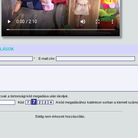
ÓLÁSOK
*
E-mail cím:
csak a biztonsági kód megadása után tároljuk.
7
Kód:
7
2
2
4
A kód megadásához kattintson sorban a kiemelt számo
Eddig nem érkezett hozzászólás.