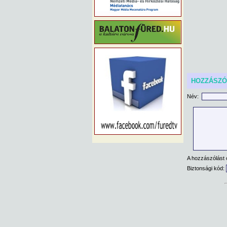
HOZZÁSZ
Név:
A hozzászólást 
Biztonsági kód: