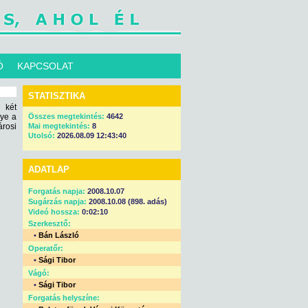
Ó
KAPCSOLAT
STATISZTIKA
 két
nye a
Összes megtekintés:
4642
rosi
Mai megtekintés:
8
Utolsó:
2026.08.09 12:43:40
ADATLAP
Forgatás napja:
2008.10.07
Sugárzás napja:
2008.10.08 (898. adás)
Videó hossza:
0:02:10
Szerkesztő:
•
Bán László
Operatőr:
•
Sági Tibor
Vágó:
•
Sági Tibor
Forgatás helyszíne: