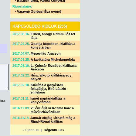
•
Balatonfüred, Városi Könyvtár
Riportalany:
•
Várayné Goróczi Éva óvónő
KAPCSOLÓDÓ VIDEÓK (255)
2017.06.16.
Füred, ahogy Grimm József
látja
2017.04.25.
Opatija képekben, kiállítás a
könyvtárban
2017.04.07.
Mesevilág Arácson
2017.03.25.
A karikatúra Michelangelója
2017.03.10.
L. Kulcsár Erzsébet kiállítása
Arácson
2017.02.22.
Húsz alkotó kiállítása egy
helyen
2017.02.18.
Kiállítás a golyóstoll
feltalálója, Bíró László
emlékére
2017.01.11.
Ismét naptárkiállítás a
kra.
könyvtárban
2016.12.09.
25 éve állít ki Kozma Imre a
művészkávézóban
2016.11.18.
Január elejéig látható még a
Rippl-Rónai kiállítás
< Újabb 10 |
Régebbi 10 >