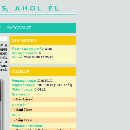
Ó
KAPCSOLAT
STATISZTIKA
at a
napig
Összes megtekintés:
4616
épek
Mai megtekintés:
6
nnak,
Utolsó:
2026.08.06 12:35:29
ol a
 van,
ennek
ADATLAP
Forgatás napja:
2016.10.12
Sugárzás napja:
2016.10.19 (1317. adás)
Videó hossza:
0:04:12
Szerkesztő:
•
Bán László
Operatőr:
•
Sági Tibor
Vágó:
•
Sági Tibor
Forgatás helyszíne: