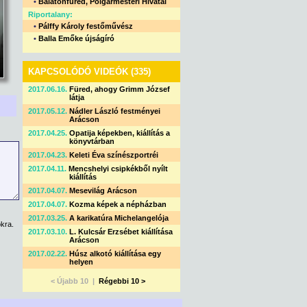
•
Balatonfüred, Polgármesteri Hivatal
Riportalany:
•
Pálffy Károly festőművész
•
Balla Emőke újságíró
KAPCSOLÓDÓ VIDEÓK (335)
2017.06.16.
Füred, ahogy Grimm József
látja
2017.05.12.
Nádler László festményei
Arácson
2017.04.25.
Opatija képekben, kiállítás a
könyvtárban
2017.04.23.
Keleti Éva színészportréi
2017.04.11.
Mencshelyi csipkékből nyílt
kiállítás
2017.04.07.
Mesevilág Arácson
2017.04.07.
Kozma képek a népházban
2017.03.25.
A karikatúra Michelangelója
kra.
2017.03.10.
L. Kulcsár Erzsébet kiállítása
Arácson
2017.02.22.
Húsz alkotó kiállítása egy
helyen
< Újabb 10 |
Régebbi 10 >