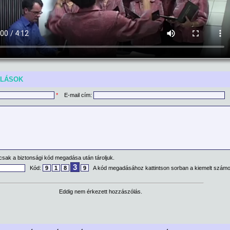
ÓLÁSOK
*
E-mail cím:
csak a biztonsági kód megadása után tároljuk.
3
Kód:
9
1
8
9
A kód megadásához kattintson sorban a kiemelt számo
Eddig nem érkezett hozzászólás.