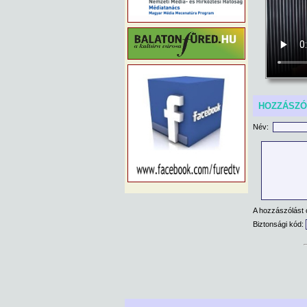
HOZZÁSZ
Név:
A hozzászólást 
Biztonsági kód: