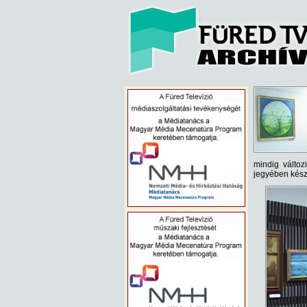
mindig változ
jegyében készü