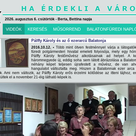
2026. augusztus 6. csütörtök - Berta, Bettina napja
VIDEÓK
KERESÉS
MŰSORREND
BALATONFÜREDI NAPL
Pálffy Károly és az ő ezerarcú Balatonja
2016.10.12. •
Több mint ötven festménnyel várja a látogatók
füredi polgármesteri hivatal emeleti folyosója, mely egy hó
Pálffy Károly festőművész alkotásainak ad helyet. A k
háromnegyede új, eddig soha sem látott ábrázolása a Balato
néhány képet teljesen újrafestett a művész, de van ah
hangulatot változtatta meg. Hiszen a Balatonnak ezer arca
ik. Ami nem változik, az Pálffy Károly erős érzelmi kötődése az itteni tájhoz, 
ltek el a november 21-éig látható képek is.