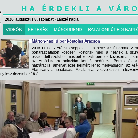
2026. augusztus 8. szombat - László napja
VIDEÓK
KERESÉS
MŰSORREND
BALATONFÜREDI NAPL
Márton-napi újbor kóstolás Arácson
2016.11.12. •
Arácsi cseppek lett a neve az újbornak. A v
poharazgatáson közösen kóstolták meg a helyiek a szüre
összeadott szőlőből, mustból készült bort, és közösen adtak 
az Árpád-napra palackba kerülő nedűnek. Bemutatták a
naptárat is, amelyet ezer forintért lehet megvásárolni az Ará
Alapítvány támogatására. Az alapítvány következő rendezvén
ony lesz december 18-án.