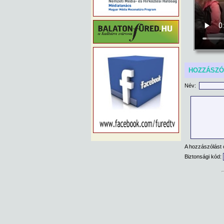
HOZZÁSZ
Név:
A hozzászólást 
Biztonsági kód: