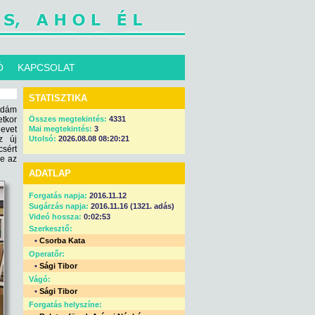
Ó
KAPCSOLAT
STATISZTIKA
idám
tkor
Összes megtekintés:
4331
nevet
Mai megtekintés:
3
z új
Utolsó:
2026.08.08 08:20:21
csért
ye az
ADATLAP
Forgatás napja:
2016.11.12
Sugárzás napja:
2016.11.16 (1321. adás)
Videó hossza:
0:02:53
Szerkesztő:
•
Csorba Kata
Operatőr:
•
Sági Tibor
Vágó:
•
Sági Tibor
Forgatás helyszíne: