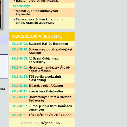
•
Balatonfüred, Arácsi Népház
Riportalany:
•
Molnár Judit önkormányzati
képviselő
•
Fabacsovics Zoltán kuratóriumi
elnök, Arácsért alapítvány
KAPCSOLÓDÓ VIDEÓK (175)
2017.07.02.
Balatoni Hal- és Borünnep
2017.06.10.
Sokan megtudták a jövőjüket
Arácson
2017.06.05.
IV. Szent Orbán-napi
borverseny
2017.04.01.
Hetedszer rendeztek Árpád-
napot Arácson
2017.02.28.
Téli esték: a sokszínű
olaszrizling
2017.02.19.
Elűzték a telet Arácson
kra.
2017.02.17.
Idén is lesz BalatonBor
2017.02.17.
Borversenyt hirdet a Balatoni
Szövetség
2017.02.07.
Füredi jelölt a fiatal borászok
versenyén
2017.01.31.
Téli esték: az ételek és a bor
< Újabb 10 |
Régebbi 10 >