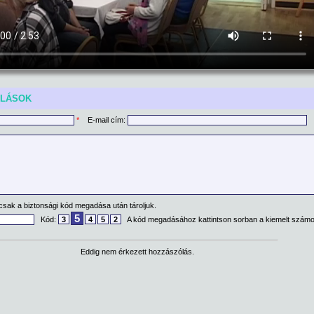
ÓLÁSOK
*
E-mail cím:
csak a biztonsági kód megadása után tároljuk.
5
Kód:
3
4
5
2
A kód megadásához kattintson sorban a kiemelt számo
Eddig nem érkezett hozzászólás.