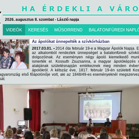
2026. augusztus 8. szombat - László napja
VIDEÓK
KERESÉS
MŰSORREND
BALATONFÜREDI NAPL
Az ápolókat ünnepelték a szívkórházban
2017.03.01. •
2014 óta február 19-e a Magyar Ápolók Napja. 
az alkalomból rendeztek ünnepséget a balatonfüredi szívkó
dolgozóinak. Az eseményen négy ápoló kiemelkedő munk
ismerték el. Kossuth Zsuzsanna, a magyar ápolóképzés 
alakjának születésnapján emlékeznek meg minden évbe
ápolókról. A kétszáz éve, 1817. február 19-én született Ko
gyarország első főápolónője volt, aki az 1848/49-es eseményeknél megszervez
sát.