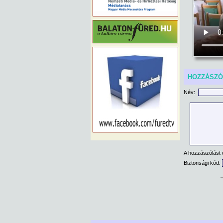
HOZZÁSZ
Név:
A hozzászólást 
Biztonsági kód: