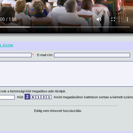
ÓLÁSOK
*
E-mail cím:
csak a biztonsági kód megadása után tároljuk.
2
Kód:
6
1
3
1
A kód megadásához kattintson sorban a kiemelt számo
Eddig nem érkezett hozzászólás.