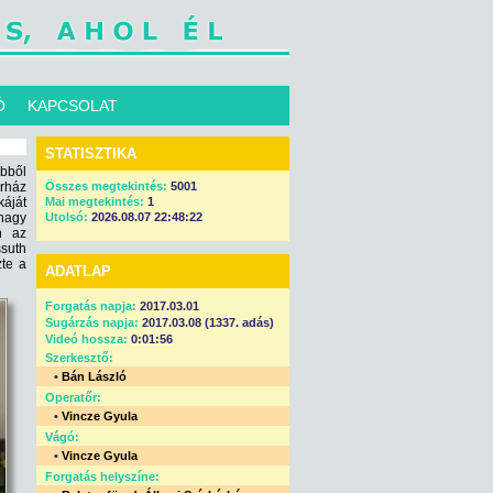
Ó
KAPCSOLAT
STATISZTIKA
Ebből
rház
Összes megtekintés:
5001
áját
Mai megtekintés:
1
nagy
Utolsó:
2026.08.07 22:48:22
n az
ssuth
te a
ADATLAP
Forgatás napja:
2017.03.01
Sugárzás napja:
2017.03.08 (1337. adás)
Videó hossza:
0:01:56
Szerkesztő:
•
Bán László
Operatőr:
•
Vincze Gyula
Vágó:
•
Vincze Gyula
Forgatás helyszíne: