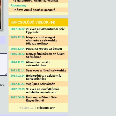
•
Balatonfüred, Állami Szívkórház
Riportalany:
•
Kónya Anikó ápolási igazgató
KAPCSOLÓDÓ VIDEÓK (14)
2017.06.02.
20 éves a Balatonfüredi Szív
Egyesület
2015.12.15.
Magas színtű megyei
elismerés a szívkórház
főigazgatójának
2015.12.04.
Fuss, ha kedves az életed!
2015.09.23.
Megyei értéktárban az Állami
Szívkórház
2014.11.28.
Államtitkári vizit a
szívkórházban
2013.11.14.
Száz éves a füredi szívkórház
2013.02.14.
Befejeződött a szívkórház
korszerűsítése
2012.11.22.
Megújul a Szívkórház
kra.
2012.09.19.
35 éves a Honvédkórház
rehabilitációs intézete
2012.06.08.
Nyílt nap a Füredi Szív
Egyesületnél
< Újabb 10 |
Régebbi 10 >