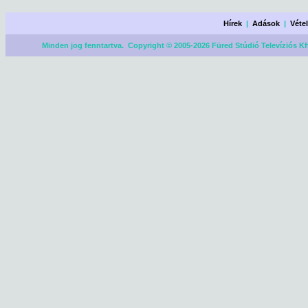
Hírek
|
Adások
|
Véte
Minden jog fenntartva. Copyright © 2005-2026 Füred Stúdió Televíziós Kf