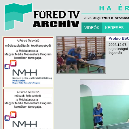
2026. augusztus 8. szombat 
VIDEÓK
KERESÉS
Probio BSC
2008.12.07. 
bajnokságot 
fogadták.