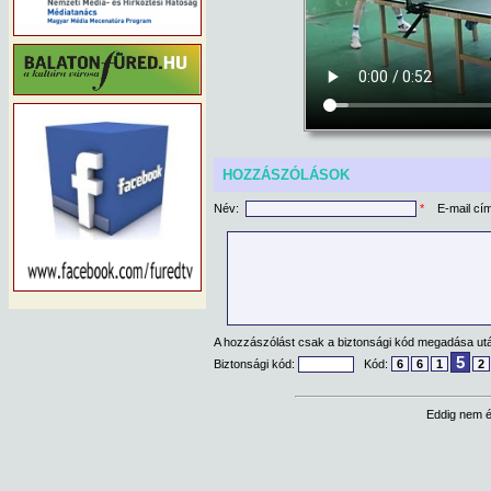
HOZZÁSZÓLÁSOK
Név:
*
E-mail cí
A hozzászólást csak a biztonsági kód megadása után
5
Biztonsági kód:
Kód:
6
6
1
2
Eddig nem é