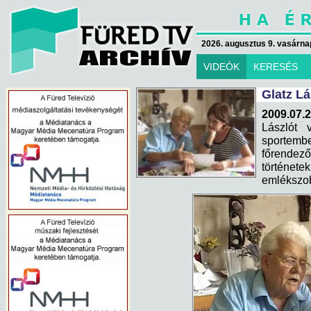
2026. augusztus 9. vasárna
VIDEÓK
KERESÉS
Glatz Lá
2009.07.2
Lászlót 
sportembe
főrendező
története
emlékszob