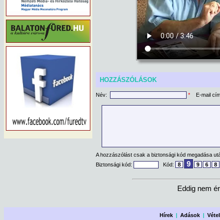
HOZZÁSZÓLÁSOK
Név:
*
E-mail cí
A hozzászólást csak a biztonsági kód megadása után
9
Biztonsági kód:
Kód:
8
9
6
8
Eddig nem ér
Hírek
|
Adások
|
Véte