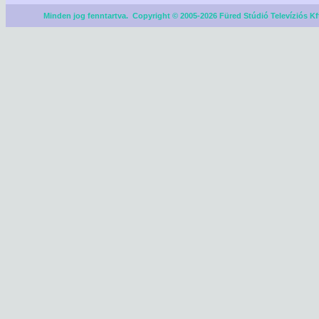
Minden jog fenntartva. Copyright © 2005-2026 Füred Stúdió Televíziós Kf