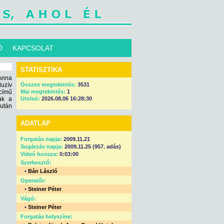
Ó
KAPCSOLAT
STATISZTIKA
 Anna
luzív
Összes megtekintés:
3531
című
Mai megtekintés:
1
ak a
Utolsó:
2026.08.06 16:28:30
után
ADATLAP
Forgatás napja:
2009.11.21
Sugárzás napja:
2009.11.25 (957. adás)
Videó hossza:
0:03:00
Szerkesztő:
•
Bán László
Operatőr:
•
Steiner Péter
Vágó:
•
Steiner Péter
Forgatás helyszíne: