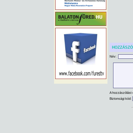
HOZZÁSZ
Név:
A hozzászólást 
Biztonsági kód: