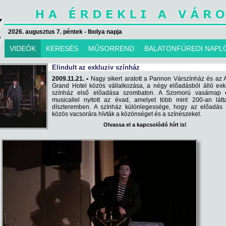
2026. augusztus 7. péntek - Ibolya napja
VIDEÓK
KERESÉS
MŰSORREND
BALATONFÜREDI NAPL
Elindult az exkluziv színház
2009.11.21. •
Nagy sikert aratott a Pannon Várszínház és az
Grand Hotel közös vállalkozása, a négy előadásból álló exk
színház első előadása szombaton. A Szomorú vasárnap 
musicallel nyitott az évad, amelyet több mint 200-an látt
díszteremben. A színház különlegessége, hogy az előadás 
közös vacsorára hívták a közönséget és a színészeket.
Olvassa el a kapcsolódó hírt is!