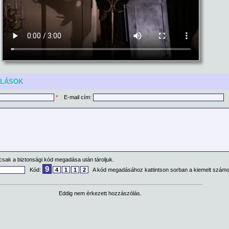
ÓLÁSOK
*
E-mail cím:
csak a biztonsági kód megadása után tároljuk.
9
Kód:
4
1
1
2
A kód megadásához kattintson sorban a kiemelt számo
Eddig nem érkezett hozzászólás.