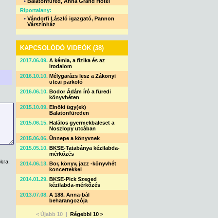
•
Balatonfüred, Anna Grand Hotel
Riportalany:
•
Vándorfi László igazgató, Pannon
Várszínház
KAPCSOLÓDÓ VIDEÓK (38)
2017.06.09.
A kémia, a fizika és az
irodalom
2016.10.10.
Mélygarázs lesz a Zákonyi
utcai parkoló
2016.06.10.
Bodor Ádám író a füredi
könyvhéten
2015.10.09.
Elnöki ügy(ek)
Balatonfüreden
2015.06.15.
Halálos gyermekbaleset a
Noszlopy utcában
2015.06.06.
Ünnepe a könyvnek
2015.05.10.
BKSE-Tatabánya kézilabda-
mérkőzés
kra.
2014.06.13.
Bor, könyv, jazz -könyvhét
koncertekkel
2014.01.29.
BKSE-Pick Szeged
kézilabda-mérkőzés
2013.07.08.
A 188. Anna-bál
beharangozója
< Újabb 10 |
Régebbi 10 >