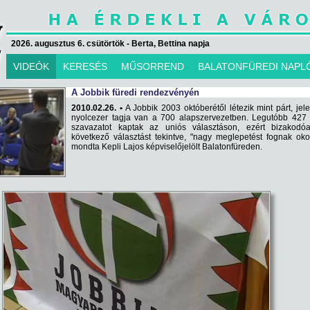
2026. augusztus 6. csütörtök - Berta, Bettina napja
VIDEÓK
KERESÉS
MŰSORREND
BALATONFÜREDI NAPL
A Jobbik füredi rendezvényén
2010.02.26. •
A Jobbik 2003 októberétől létezik mint párt, jel
nyolcezer tagja van a 700 alapszervezetben. Legutóbb 427 
szavazatot kaptak az uniós választáson, ezért bizakodó
következő választást tekintve, "nagy meglepetést fognak oko
mondta Kepli Lajos képviselőjelölt Balatonfüreden.