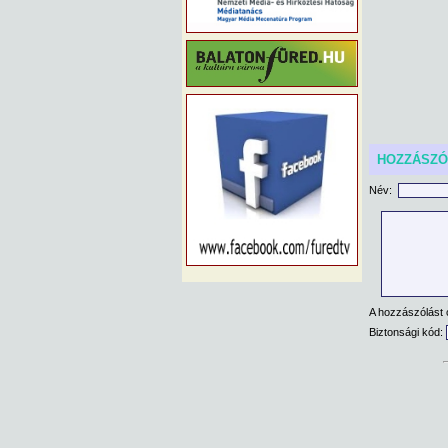
HOZZÁSZ
Név:
A hozzászólást 
Biztonsági kód: