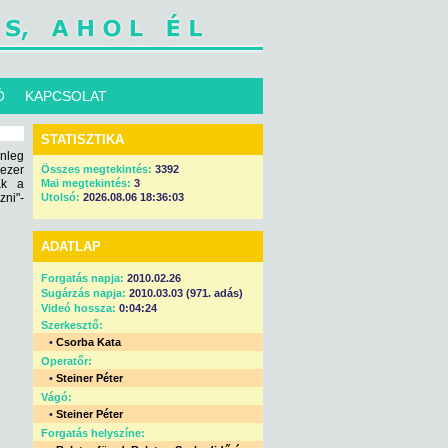
Ó
KAPCSOLAT
STATISZTIKA
enleg
ezer
Összes megtekintés:
3392
ak a
Mai megtekintés:
3
zni"-
Utolsó:
2026.08.06 18:36:03
ADATLAP
Forgatás napja:
2010.02.26
Sugárzás napja:
2010.03.03 (971. adás)
Videó hossza:
0:04:24
Szerkesztő:
•
Csorba Kata
Operatőr:
•
Steiner Péter
Vágó:
•
Steiner Péter
Forgatás helyszíne: