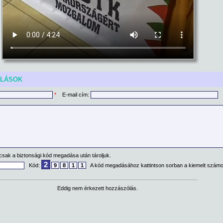
ÓLÁSOK
*
E-mail cím:
csak a biztonsági kód megadása után tároljuk.
2
Kód:
9
8
1
1
A kód megadásához kattintson sorban a kiemelt számo
Eddig nem érkezett hozzászólás.