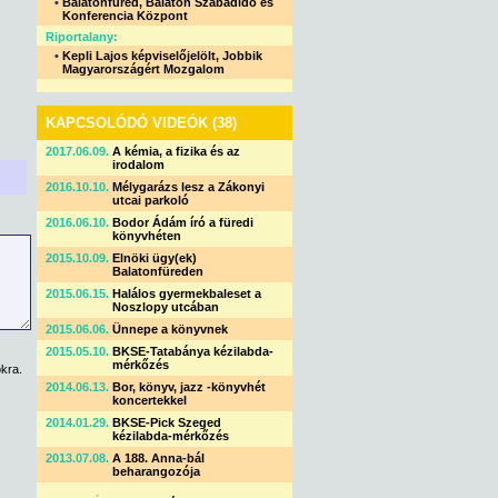
•
Balatonfüred, Balaton Szabadidő és
Konferencia Központ
Riportalany:
•
Kepli Lajos képviselőjelölt, Jobbik
Magyarországért Mozgalom
KAPCSOLÓDÓ VIDEÓK (38)
2017.06.09.
A kémia, a fizika és az
irodalom
2016.10.10.
Mélygarázs lesz a Zákonyi
utcai parkoló
2016.06.10.
Bodor Ádám író a füredi
könyvhéten
2015.10.09.
Elnöki ügy(ek)
Balatonfüreden
2015.06.15.
Halálos gyermekbaleset a
Noszlopy utcában
2015.06.06.
Ünnepe a könyvnek
2015.05.10.
BKSE-Tatabánya kézilabda-
mérkőzés
kra.
2014.06.13.
Bor, könyv, jazz -könyvhét
koncertekkel
2014.01.29.
BKSE-Pick Szeged
kézilabda-mérkőzés
2013.07.08.
A 188. Anna-bál
beharangozója