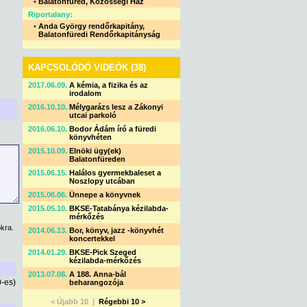
•
Balatonfüred, Közösségi Ház
Riportalany:
•
Anda György rendőrkapitány,
Balatonfüredi Rendőrkapitányság
KAPCSOLÓDÓ VIDEÓK (38)
2017.06.09.
A kémia, a fizika és az
irodalom
2016.10.10.
Mélygarázs lesz a Zákonyi
utcai parkoló
2016.06.10.
Bodor Ádám író a füredi
könyvhéten
2015.10.09.
Elnöki ügy(ek)
Balatonfüreden
2015.06.15.
Halálos gyermekbaleset a
Noszlopy utcában
2015.06.06.
Ünnepe a könyvnek
2015.05.10.
BKSE-Tatabánya kézilabda-
mérkőzés
kra.
2014.06.13.
Bor, könyv, jazz -könyvhét
koncertekkel
2014.01.29.
BKSE-Pick Szeged
kézilabda-mérkőzés
2013.07.08.
A 188. Anna-bál
0-es)
beharangozója
< Újabb 10 |
Régebbi 10 >