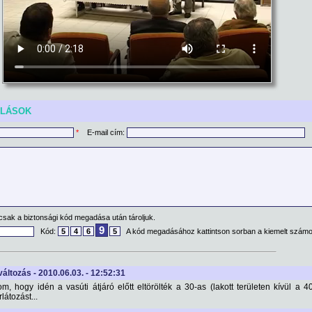
ÓLÁSOK
*
E-mail cím:
csak a biztonsági kód megadása után tároljuk.
9
Kód:
5
4
6
5
A kód megadásához kattintson sorban a kiemelt számo
áltozás - 2010.06.03. - 12:52:31
, hogy idén a vasúti átjáró előtt eltörölték a 30-as (lakott területen kívül a 4
átozást...