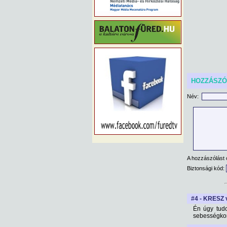
HOZZÁSZ
Név:
A hozzászólást 
Biztonsági kód:
#4 - KRESZ v
Én úgy tudom
sebességkorl