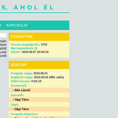
Ó
KAPCSOLAT
STATISZTIKA
yári
 nem
Összes megtekintés:
3720
rtott
Mai megtekintés:
1
%-kal
Utolsó:
2026.08.07 20:44:34
zott
ADATLAP
Forgatás napja:
2010.06.01
Sugárzás napja:
2010.06.02 (984. adás)
Videó hossza:
0:02:18
Szerkesztő:
•
Bán László
Operatőr:
•
Sági Tibor
Vágó:
•
Sági Tibor
Forgatás helyszíne: