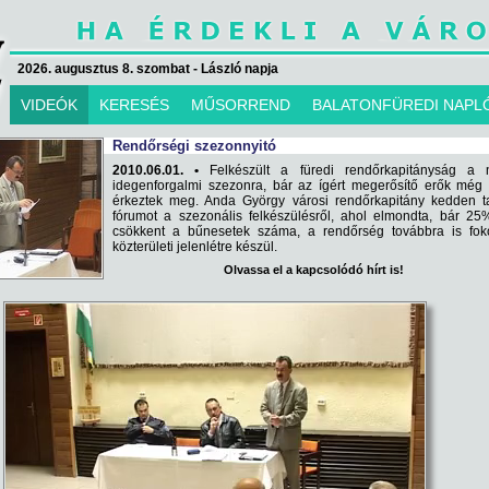
2026. augusztus 8. szombat - László napja
VIDEÓK
KERESÉS
MŰSORREND
BALATONFÜREDI NAPL
Rendőrségi szezonnyitó
2010.06.01. •
Felkészült a füredi rendőrkapitányság a n
idegenforgalmi szezonra, bár az ígért megerősítő erők még
érkeztek meg. Anda György városi rendőrkapitány kedden ta
fórumot a szezonális felkészülésről, ahol elmondta, bár 25
csökkent a bűnesetek száma, a rendőrség továbbra is foko
közterületi jelenlétre készül.
Olvassa el a kapcsolódó hírt is!