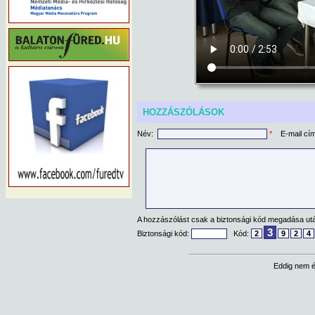
HOZZÁSZÓLÁSOK
Név:
*
E-mail cí
A hozzászólást csak a biztonsági kód megadása után
3
Biztonsági kód:
Kód:
2
9
2
4
Eddig nem é