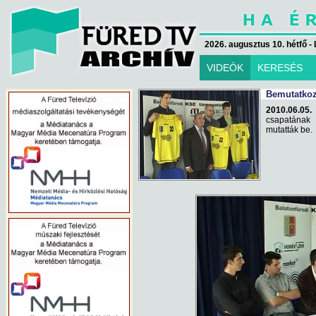
2026. augusztus 10. hétfő - 
VIDEÓK
KERESÉS
Bemutatkozt
2010.06.05. 
csapatának 
mutatták be.