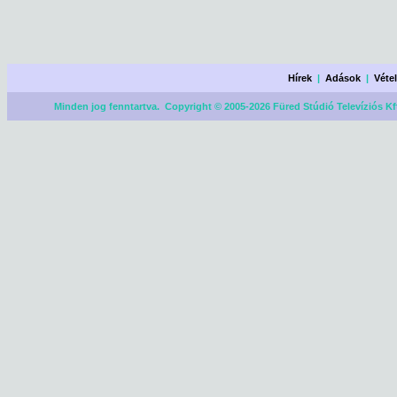
Hírek
|
Adások
|
Véte
Minden jog fenntartva. Copyright © 2005-2026 Füred Stúdió Televíziós Kf