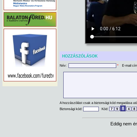
HOZZÁSZÓLÁSOK
Név:
*
E-mail cí
A hozzászólást csak a biztonsági kód megadása után
8
Biztonsági kód:
Kód:
7
9
4
8
Eddig nem ér