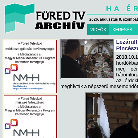
2026. augusztus 8. szombat 
VIDEÓK
KERESÉS
Lezárul
Pincész
2010.10.1
hordókban
meg pén
háromfogá
az érdek
meghívták a népszerű mesemondót, 