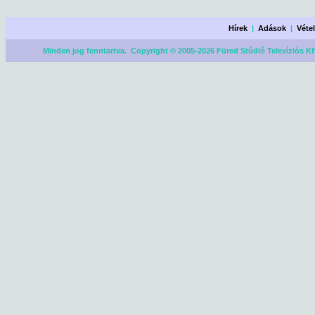
Hírek
|
Adások
|
Véte
Minden jog fenntartva. Copyright © 2005-2026 Füred Stúdió Televíziós Kf