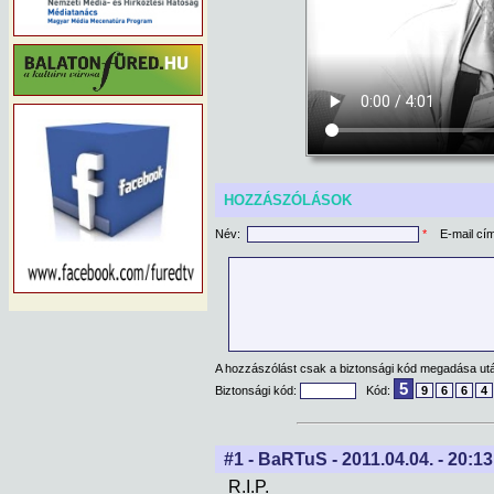
HOZZÁSZÓLÁSOK
Név:
*
E-mail cí
A hozzászólást csak a biztonsági kód megadása után
5
Biztonsági kód:
Kód:
9
6
6
4
#1 - BaRTuS - 2011.04.04. - 20:13
R.I.P.