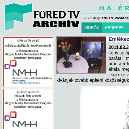
2026. augusztus 9. vasárna
VIDEÓK
KERESÉS
Emlékez
2011.03.3
képviselő
barátai t
arácsi re
általa me
csücske vo
kívánják tovább építeni közösségük