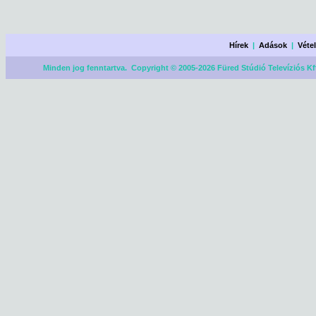
Hírek
|
Adások
|
Véte
Minden jog fenntartva. Copyright © 2005-2026 Füred Stúdió Televíziós Kf