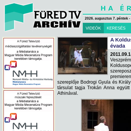
2026. augusztus 7. péntek -
VIDEÓK
KERESÉS
A Koldus
évada
2011.09.1
Veszprém
Kolduso
szereposz
premiere
szereplője Bodrogi Gyula és Királ
társulat tagja Trokán Anna együtt
Athinával.