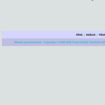
Hírek
|
Adások
|
Véte
Minden jog fenntartva. Copyright © 2005-2026 Füred Stúdió Televíziós Kf