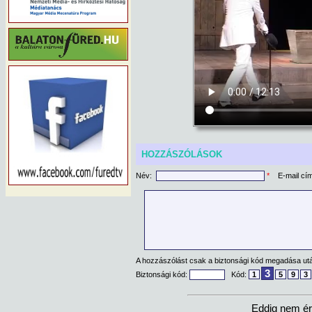
HOZZÁSZÓLÁSOK
Név:
*
E-mail cí
A hozzászólást csak a biztonsági kód megadása után
3
Biztonsági kód:
Kód:
1
5
9
3
Eddig nem ér