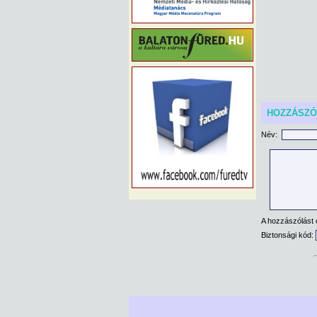
HOZZÁSZ
Név:
A hozzászólást 
Biztonsági kód: