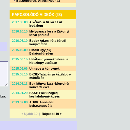
•
Balatonfüred, Arácsi Népház
KAPCSOLÓDÓ VIDEÓK (38)
2017.06.09.
A kémia, a fizika és az
irodalom
2016.10.10.
Mélygarázs lesz a Zákonyi
utcai parkoló
2016.06.10.
Bodor Ádám író a füredi
könyvhéten
2015.10.09.
Elnöki ügy(ek)
Balatonfüreden
2015.06.15.
Halálos gyermekbaleset a
Noszlopy utcában
2015.06.06.
Ünnepe a könyvnek
2015.05.10.
BKSE-Tatabánya kézilabda-
mérkőzés
2014.06.13.
Bor, könyv, jazz -könyvhét
koncertekkel
2014.01.29.
BKSE-Pick Szeged
kra.
kézilabda-mérkőzés
2013.07.08.
A 188. Anna-bál
beharangozója
< Újabb 10 |
Régebbi 10 >