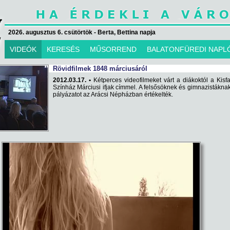
2026. augusztus 6. csütörtök - Berta, Bettina napja
VIDEÓK
KERESÉS
MŰSORREND
BALATONFÜREDI NAPL
Rövidfilmek 1848 márciusáról
2012.03.17. •
Kétperces videofilmeket várt a diákoktól a Kisf
Színház Márciusi ifjak címmel. A felsősöknek és gimnazistáknak 
pályázatot az Arácsi Népházban értékelték.