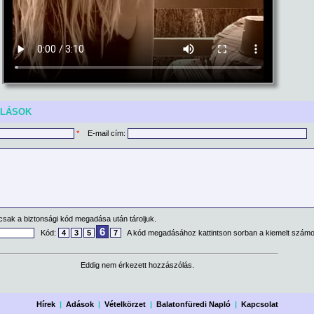
ÓLÁSOK
*
E-mail cím:
csak a biztonsági kód megadása után tároljuk.
6
Kód:
4
3
5
7
A kód megadásához kattintson sorban a kiemelt számo
Eddig nem érkezett hozzászólás.
Hírek
|
Adások
|
Vételkörzet
|
Balatonfüredi Napló
|
Kapcsolat