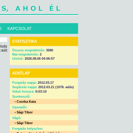
Ó
KAPCSOLAT
STATISZTIKA
aludy
kiírt
Összes megtekintés:
3580
Mai megtekintés:
2
Utolsó:
2026.08.06 04:06:57
ADATLAP
Forgatás napja:
2012.03.17
Sugárzás napja:
2012.03.21 (1078. adás)
Videó hossza:
0:03:10
Szerkesztő:
•
Csorba Kata
Operatőr:
•
Sági Tibor
Vágó:
•
Sági Tibor
Forgatás helyszíne: