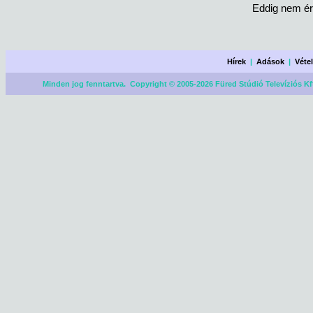
Eddig nem ér
Hírek
|
Adások
|
Véte
Minden jog fenntartva. Copyright © 2005-2026 Füred Stúdió Televíziós Kf