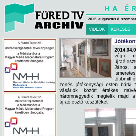
2026. augusztus 8. szombat 
VIDEÓK
KERESÉS
Jótékon
2014.04.0
végre m
újraélesz
János, a
ismeretes
többmilli
zenés jótékonysági esten bárki t
vásárlók között értékes művé
háromnegyedik megtelik majd a 
újraélesztő készüléket.