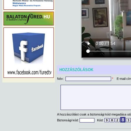
HOZZÁSZÓLÁSOK
Név:
*
E-mail cí
A hozzászólást csak a biztonsági kód megadása után
8
Biztonsági kód:
Kód:
9
8
2
3