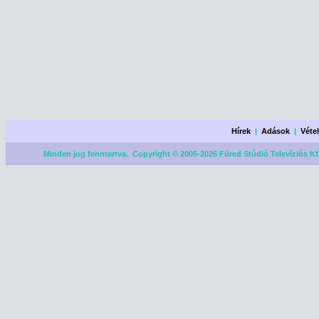
Hírek
|
Adások
|
Véte
Minden jog fenntartva. Copyright © 2005-2026 Füred Stúdió Televíziós Kf