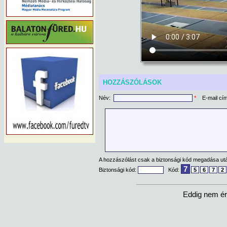
HOZZÁSZÓLÁSOK
Név:
*
E-mail cí
A hozzászólást csak a biztonsági kód megadása után
7
Biztonsági kód:
Kód:
5
6
7
2
Eddig nem ér