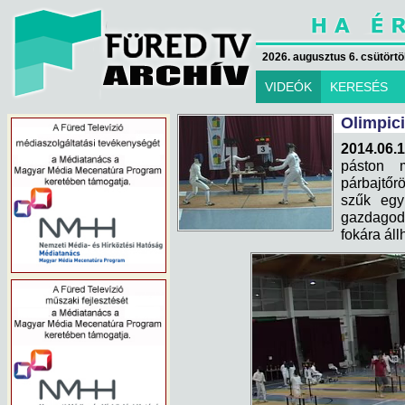
2026. augusztus 6. csütörtök
VIDEÓK
KERESÉS
Olimpic
2014.06.1
páston 
párbajtőr
szűk egy
gazdagod
fokára áll